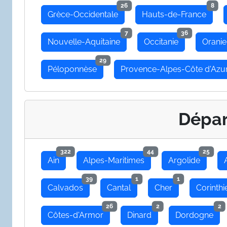
26
8
Grèce-Occidentale
Hauts-de-France
7
36
Nouvelle-Aquitaine
Occitanie
Oranie
29
Péloponnèse
Provence-Alpes-Côte d'Azu
Dépa
322
44
25
Ain
Alpes-Maritimes
Argolide
39
1
1
Calvados
Cantal
Cher
Corinthi
26
2
2
Côtes-d'Armor
Dinard
Dordogne