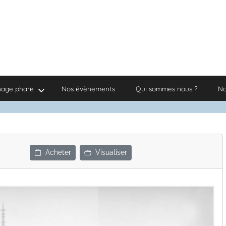
nage phare
Nos évènements
Qui sommes nous ?
No
Acheter
Visualiser