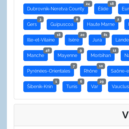
24
18
Dubrovnik-Neretva County
Élide
Eu
3
8
2
Gers
Guipuscoa
Haute Marne
18
20
81
Ille-et-Vilaine
Isère
Jura
Lande
48
9
12
Manche
Mayenne
Morbihan
N
7
10
Pyrénées-Orientales
Rhône
Saône-e
1
6
29
Šibenik-Knin
Tunis
Var
Vauclu
V