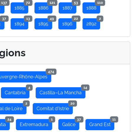
137
72
121
53
110
4
1885
1886
1887
1888
37
13
49
22
2
3
1894
1895
1896
2892
gions
474
uvergne-Rhône-Alpes
4
14
Cantabria
Castilla–La Mancha
2
20
al de Loire
Comitat d'Istrie
24
1
37
11
tia
Extremadura
Galice
Grand Est