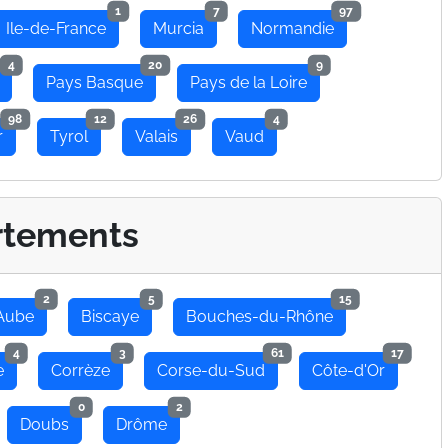
1
7
97
Ile-de-France
Murcia
Normandie
4
20
9
Pays Basque
Pays de la Loire
98
12
26
4
r
Tyrol
Valais
Vaud
rtements
2
5
15
Aube
Biscaye
Bouches-du-Rhône
4
3
61
17
e
Corrèze
Corse-du-Sud
Côte-d'Or
0
2
Doubs
Drôme