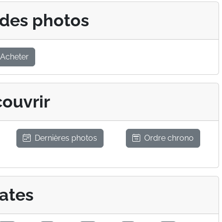
 des photos
Acheter
ouvrir
Dernières photos
Ordre chrono
ates