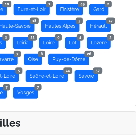
10
1
49
2
re
Eure-et-Loir
Finistère
Gard
18
3
17
Haute-Savoie
Hautes Alpes
Hérault
2
21
0
4
3
s
Leiria
Loire
Lot
Lozère
7
8
26
avarre
Oise
Puy-de-Dôme
5
14
57
t-Loire
Saône-et-Loire
Savoie
7
7
se
Vosges
illes