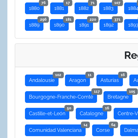
76
17
71
107
1880
1881
1882
1883
188
296
181
220
371
1889
1890
1891
1892
189
Re
102
11
16
Andalousie
Aragon
Asturias
A
117
105
Bourgogne-Franche-Comté
Bretagne
50
16
Castille-et-León
Catalogne
Centre-V
14
64
Comunidad Valenciana
Corse
Dalma