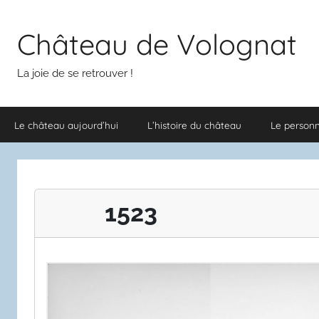
Aller
au
Château de Volognat
contenu
La joie de se retrouver !
Le château aujourd’hui
L’histoire du château
Le person
1523