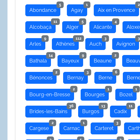
5
1
2
Abondance
Agay
Aix en Provence
11
5
4
Alcobaça
Alger
Alicante
Aloxe
9
112
3
3
Arles
Athènes
Auch
Avignon
14
9
2
Bathala
Bayeux
Beaune
Beauv
2
3
6
Bénonces
Bernay
Berne
Bern
2
1
1
Bourg-en-Bresse
Bourges
Bozel
36
13
11
Brides-les-Bains
Burgos
Cadix
2
1
3
Cargese
Carnac
Carteret
Cart
3
5
3