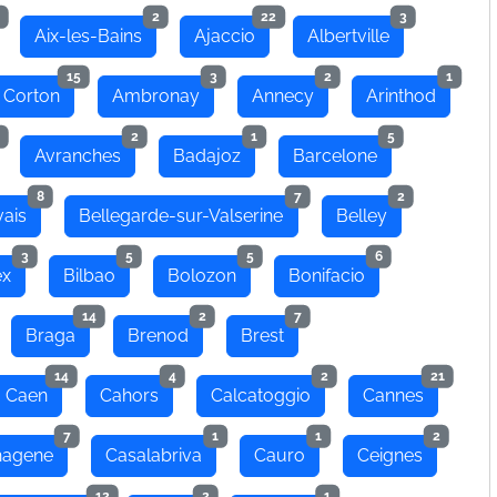
2
22
3
Aix-les-Bains
Ajaccio
Albertville
15
3
2
1
 Corton
Ambronay
Annecy
Arinthod
2
1
5
Avranches
Badajoz
Barcelone
8
7
2
ais
Bellegarde-sur-Valserine
Belley
3
5
5
6
ex
Bilbao
Bolozon
Bonifacio
14
2
7
Braga
Brenod
Brest
14
4
2
21
Caen
Cahors
Calcatoggio
Cannes
7
1
1
2
hagene
Casalabriva
Cauro
Ceignes
12
2
1