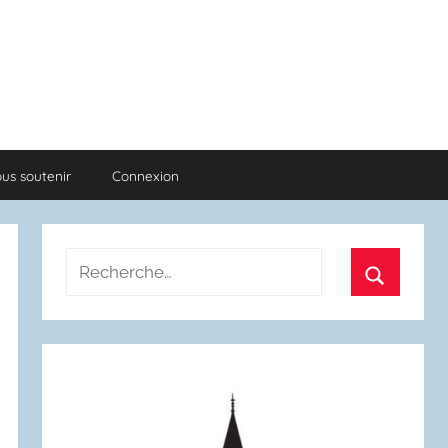
us soutenir
Connexion
Recherche
pour
Recherch
: