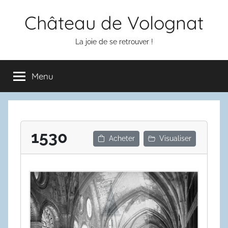
Aller
Château de Volognat
au
contenu
La joie de se retrouver !
Menu
1530
Acheter
Visualiser