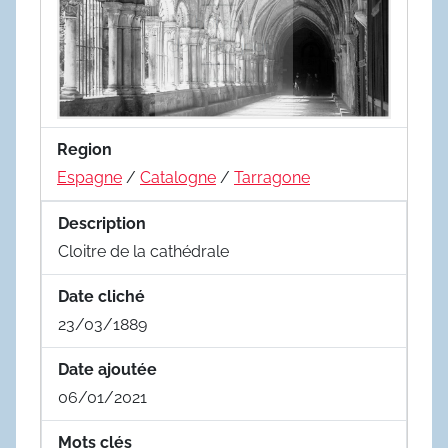
Region
Espagne
/
Catalogne
/
Tarragone
Description
Cloitre de la cathédrale
Date cliché
23/03/1889
Date ajoutée
06/01/2021
Mots clés