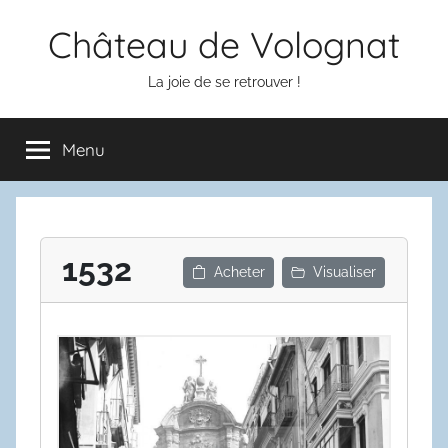
Aller
Château de Volognat
au
contenu
La joie de se retrouver !
Menu
1532
Acheter
Visualiser