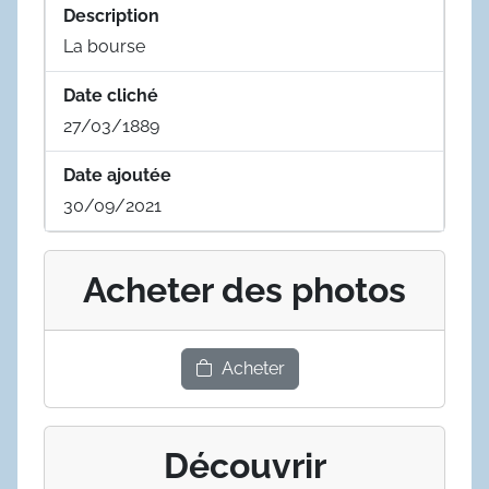
Description
La bourse
Date cliché
27/03/1889
Date ajoutée
30/09/2021
Acheter des photos
Acheter
Découvrir