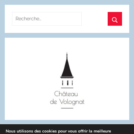
Recherche
pour
Recherc
:
Nous utilisons des cookies pour vous offrir la meilleure