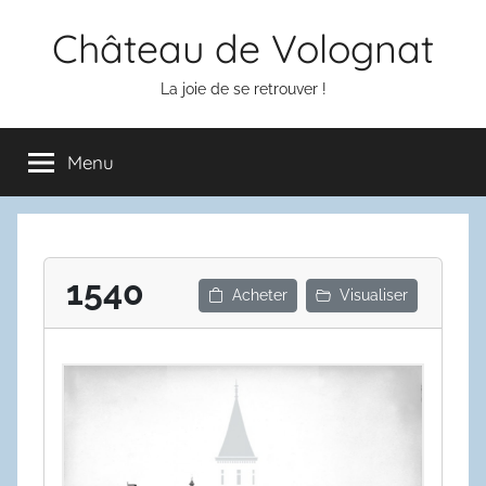
Aller
Château de Volognat
au
contenu
La joie de se retrouver !
Menu
1540
Acheter
Visualiser