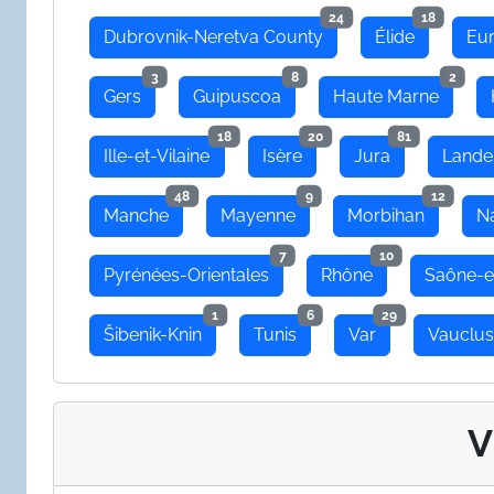
24
18
Dubrovnik-Neretva County
Élide
Eu
3
8
2
Gers
Guipuscoa
Haute Marne
18
20
81
Ille-et-Vilaine
Isère
Jura
Lande
48
9
12
Manche
Mayenne
Morbihan
N
7
10
Pyrénées-Orientales
Rhône
Saône-e
1
6
29
Šibenik-Knin
Tunis
Var
Vauclu
V