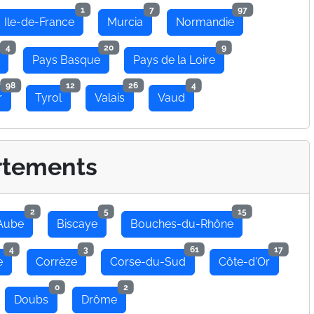
1
7
97
Ile-de-France
Murcia
Normandie
4
20
9
Pays Basque
Pays de la Loire
98
12
26
4
r
Tyrol
Valais
Vaud
rtements
2
5
15
Aube
Biscaye
Bouches-du-Rhône
4
3
61
17
e
Corrèze
Corse-du-Sud
Côte-d'Or
0
2
Doubs
Drôme