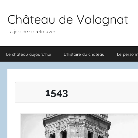
Aller
au
Château de Volognat
contenu
La joie de se retrouver !
Le château aujourd’hui
L’histoire du château
Le person
1543