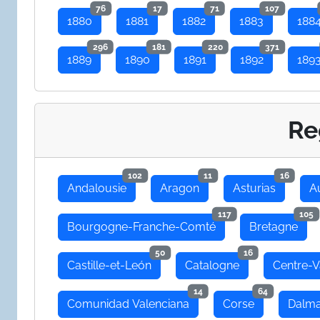
76
17
71
107
1880
1881
1882
1883
188
296
181
220
371
1889
1890
1891
1892
189
Re
102
11
16
Andalousie
Aragon
Asturias
A
117
105
Bourgogne-Franche-Comté
Bretagne
50
16
Castille-et-León
Catalogne
Centre-V
14
64
Comunidad Valenciana
Corse
Dalma