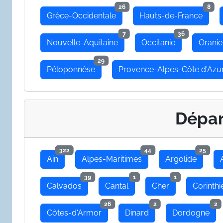
26
8
Grèce-Occidentale
Hauts-de-France
7
36
Nouvelle-Aquitaine
Occitanie
Oranie
29
Péloponnèse
Provence-Alpes-Côte d'Azu
Dépa
322
44
25
Ain
Alpes-Maritimes
Argolide
39
1
1
Calvados
Cantal
Cher
Corinthi
26
2
2
Côtes-d'Armor
Dinard
Dordogne