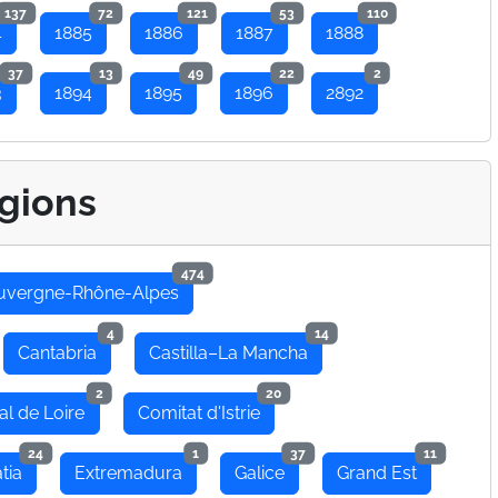
137
72
121
53
110
4
1885
1886
1887
1888
37
13
49
22
2
3
1894
1895
1896
2892
gions
474
uvergne-Rhône-Alpes
4
14
Cantabria
Castilla–La Mancha
2
20
al de Loire
Comitat d'Istrie
24
1
37
11
tia
Extremadura
Galice
Grand Est