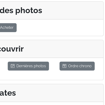
 des photos
Acheter
ouvrir
Dernières photos
Ordre chrono
ates