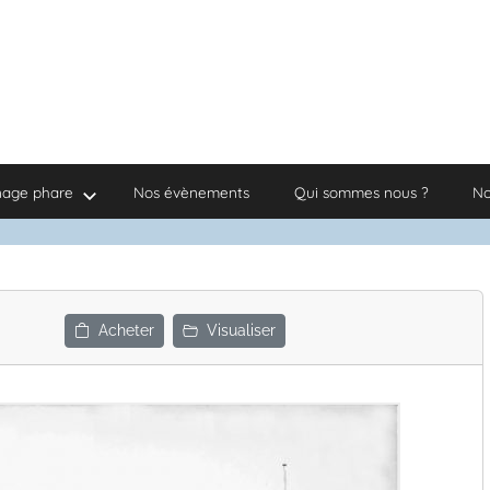
nage phare
Nos évènements
Qui sommes nous ?
No
Acheter
Visualiser