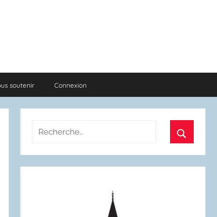
us soutenir
Connexion
Recherche
pour
Recherch
: