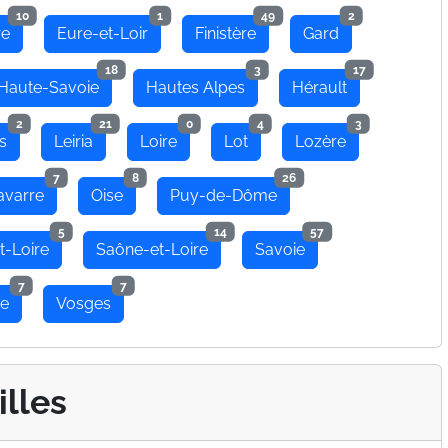
10
1
49
2
re
Eure-et-Loir
Finistère
Gard
18
3
17
Haute-Savoie
Hautes Alpes
Hérault
2
21
0
4
3
s
Leiria
Loire
Lot
Lozère
7
8
26
avarre
Oise
Puy-de-Dôme
5
14
57
t-Loire
Saône-et-Loire
Savoie
7
7
se
Vosges
illes