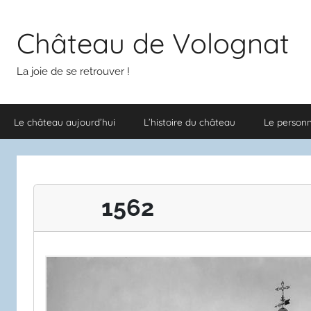
Aller
au
Château de Volognat
contenu
La joie de se retrouver !
Le château aujourd’hui
L’histoire du château
Le person
1562