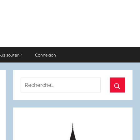
us soutenir
Connexion
Recherche
pour
Recherch
: