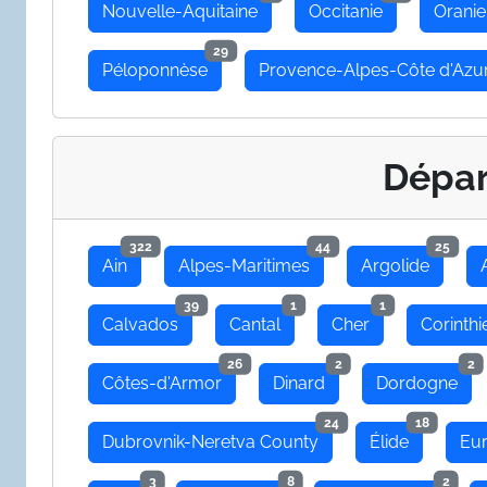
Nouvelle-Aquitaine
Occitanie
Oranie
29
Péloponnèse
Provence-Alpes-Côte d'Azu
Dépa
322
44
25
Ain
Alpes-Maritimes
Argolide
39
1
1
Calvados
Cantal
Cher
Corinthi
26
2
2
Côtes-d'Armor
Dinard
Dordogne
24
18
Dubrovnik-Neretva County
Élide
Eu
3
8
2