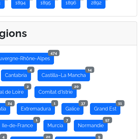
3
1894
1895
1896
2892
gions
474
uvergne-Rhône-Alpes
4
14
Cantabria
Castilla–La Mancha
2
20
al de Loire
Comitat d'Istrie
24
1
37
11
tia
Extremadura
Galice
Grand Est
1
7
97
Ile-de-France
Murcia
Normandie
4
20
9