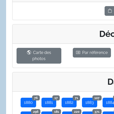
Déc
Carte des
Par référence
photos
D
76
17
71
107
1880
1881
1882
1883
188
296
181
220
371