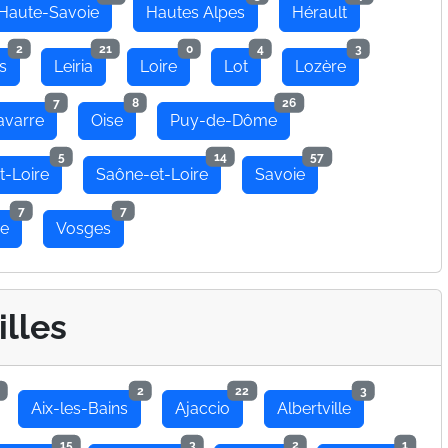
Haute-Savoie
Hautes Alpes
Hérault
2
21
0
4
3
s
Leiria
Loire
Lot
Lozère
7
8
26
avarre
Oise
Puy-de-Dôme
5
14
57
t-Loire
Saône-et-Loire
Savoie
7
7
se
Vosges
illes
2
22
3
Aix-les-Bains
Ajaccio
Albertville
15
3
2
1