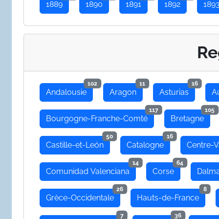
1889
1890
1891
1892
189
Re
102
11
16
Andalousie
Aragon
Asturias
A
117
105
Bourgogne-Franche-Comté
Bretagne
50
16
Castille-et-León
Catalogne
Centre-V
14
64
Comunidad Valenciana
Corse
Dalma
26
8
Grèce-Occidentale
Hauts-de-France
7
36