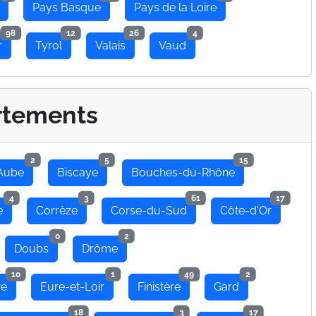
Pays Basque
Pays de la Loire
98
12
26
4
r
Tyrol
Valais
Vaud
rtements
2
5
15
Aube
Biscaye
Bouches-du-Rhône
4
3
61
17
e
Corrèze
Corse-du-Sud
Côte-d'Or
0
2
Doubs
Drôme
10
1
49
2
re
Eure-et-Loir
Finistère
Gard
18
3
17