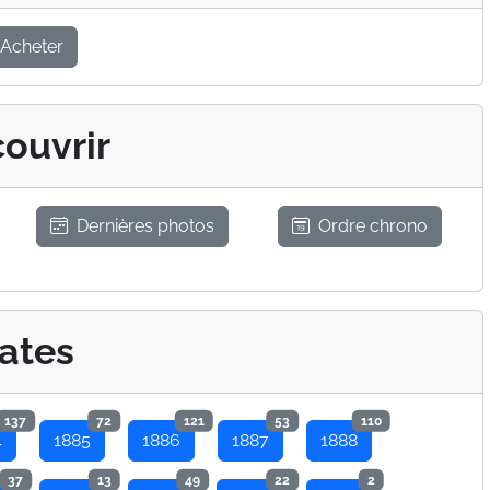
Acheter
ouvrir
Dernières photos
Ordre chrono
ates
137
72
121
53
110
4
1885
1886
1887
1888
37
13
49
22
2