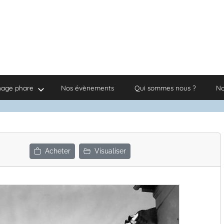
nage phare
Nos évènements
Qui sommes nous ?
No
Acheter
Visualiser