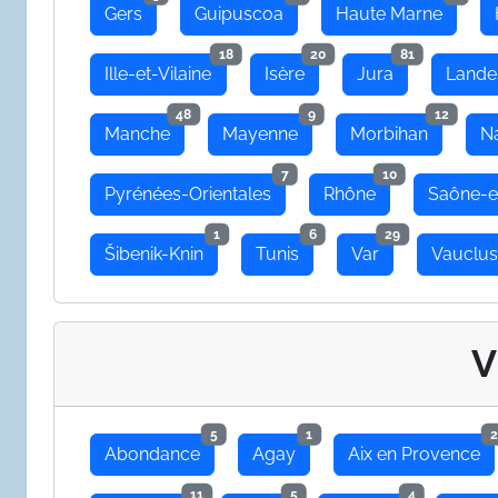
Gers
Guipuscoa
Haute Marne
18
20
81
Ille-et-Vilaine
Isère
Jura
Lande
48
9
12
Manche
Mayenne
Morbihan
N
7
10
Pyrénées-Orientales
Rhône
Saône-e
1
6
29
Šibenik-Knin
Tunis
Var
Vauclu
V
5
1
2
Abondance
Agay
Aix en Provence
11
5
4