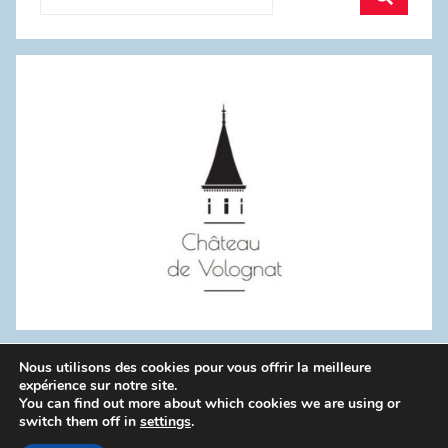
pour
Recherc
:
Nous utilisons des cookies pour vous offrir la meilleure
WordPress Theme: Donovan by ThemeZee.
expérience sur notre site.
You can find out more about which cookies we are using or
switch them off in
settings
.