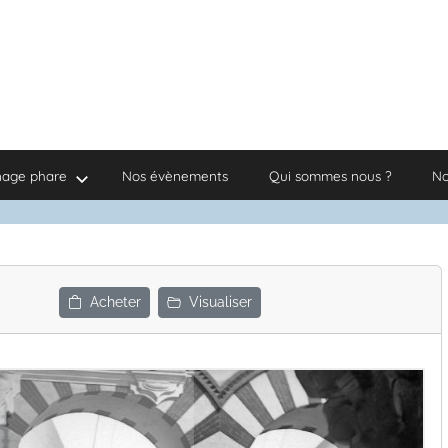
nage phare
Nos évènements
Qui sommes nous ?
No
Acheter
Visualiser