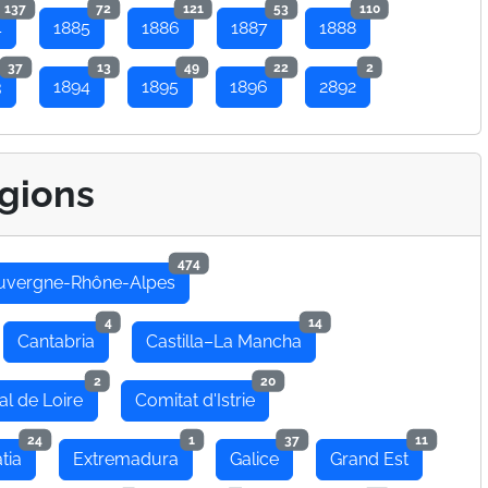
137
72
121
53
110
4
1885
1886
1887
1888
37
13
49
22
2
3
1894
1895
1896
2892
gions
474
uvergne-Rhône-Alpes
4
14
Cantabria
Castilla–La Mancha
2
20
al de Loire
Comitat d'Istrie
24
1
37
11
tia
Extremadura
Galice
Grand Est