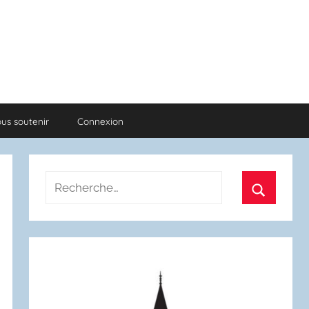
us soutenir
Connexion
Recherche
pour
Recherch
: