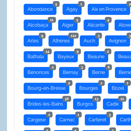
5
1
2
Abondance
Agay
Aix en Provence
11
5
4
Alcobaça
Alger
Alicante
Aloxe
9
112
3
3
Arles
Athènes
Auch
Avignon
14
9
2
Bathala
Bayeux
Beaune
Beauv
2
3
6
Bénonces
Bernay
Berne
Bern
2
1
1
Bourg-en-Bresse
Bourges
Bozel
36
13
11
Brides-les-Bains
Burgos
Cadix
2
1
3
Cargese
Carnac
Carteret
Cart
3
5
3