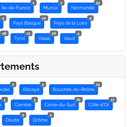
1
7
97
Ile-de-France
Murcia
Normandie
4
20
9
Pays Basque
Pays de la Loire
98
12
26
4
r
Tyrol
Valais
Vaud
rtements
2
5
15
Aube
Biscaye
Bouches-du-Rhône
4
3
61
17
e
Corrèze
Corse-du-Sud
Côte-d'Or
0
2
Doubs
Drôme