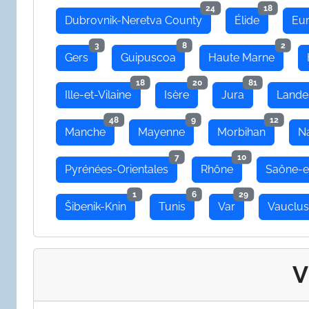
24
18
Dubrovnik-Neretva County
Élide
Eu
3
8
2
Gers
Guipuscoa
Haute Marne
18
20
81
Ille-et-Vilaine
Isère
Jura
Lande
48
9
12
Manche
Mayenne
Morbihan
N
7
10
Pyrénées-Orientales
Rhône
Saône-e
1
6
29
Šibenik-Knin
Tunis
Var
Vauclu
V