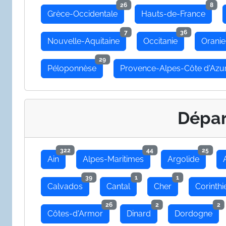
26
8
Grèce-Occidentale
Hauts-de-France
7
36
Nouvelle-Aquitaine
Occitanie
Oranie
29
Péloponnèse
Provence-Alpes-Côte d'Azu
Dépa
322
44
25
Ain
Alpes-Maritimes
Argolide
39
1
1
Calvados
Cantal
Cher
Corinthi
26
2
2
Côtes-d'Armor
Dinard
Dordogne