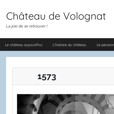
Aller
au
Château de Volognat
contenu
La joie de se retrouver !
Le château aujourd’hui
L’histoire du château
Le person
1573