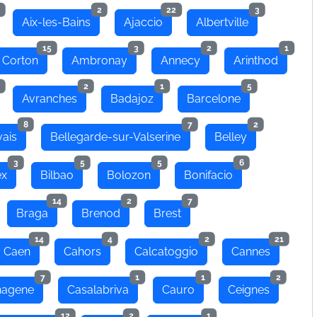
2
22
3
Aix-les-Bains
Ajaccio
Albertville
15
3
2
1
 Corton
Ambronay
Annecy
Arinthod
2
1
5
Avranches
Badajoz
Barcelone
8
7
2
ais
Bellegarde-sur-Valserine
Belley
3
5
5
6
ex
Bilbao
Bolozon
Bonifacio
14
2
7
Braga
Brenod
Brest
14
4
2
21
Caen
Cahors
Calcatoggio
Cannes
7
1
1
2
hagene
Casalabriva
Cauro
Ceignes
12
2
1