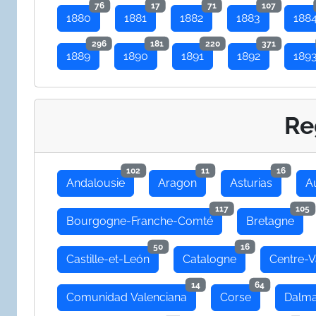
76
17
71
107
1880
1881
1882
1883
188
296
181
220
371
1889
1890
1891
1892
189
Re
102
11
16
Andalousie
Aragon
Asturias
A
117
105
Bourgogne-Franche-Comté
Bretagne
50
16
Castille-et-León
Catalogne
Centre-V
14
64
Comunidad Valenciana
Corse
Dalma