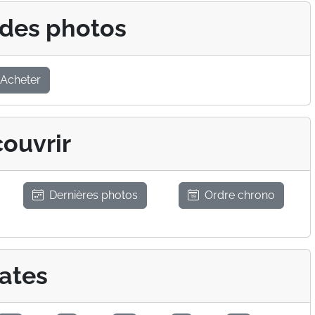
 des photos
Acheter
ouvrir
Dernières photos
Ordre chrono
ates