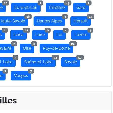
10
1
49
2
re
Eure-et-Loir
Finistère
Gard
18
3
17
Haute-Savoie
Hautes Alpes
Hérault
2
21
0
4
3
s
Leiria
Loire
Lot
Lozère
7
8
26
avarre
Oise
Puy-de-Dôme
5
14
57
t-Loire
Saône-et-Loire
Savoie
7
7
se
Vosges
illes