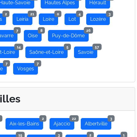
Haute-Savoie
Hautes Alpes
Hérault
2
21
0
4
3
s
Leiria
Loire
Lot
Lozère
7
8
26
avarre
Oise
Puy-de-Dôme
14
5
57
t-Loire
Saône-et-Loire
Savoie
7
7
se
Vosges
illes
2
22
3
Aix-les-Bains
Ajaccio
Albertville
15
3
2
1