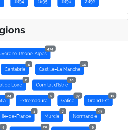
3
1894
1895
1896
2892
gions
474
uvergne-Rhône-Alpes
4
14
Cantabria
Castilla–La Mancha
2
20
al de Loire
Comitat d'Istrie
24
1
37
11
tia
Extremadura
Galice
Grand Est
1
7
97
Ile-de-France
Murcia
Normandie
4
20
9