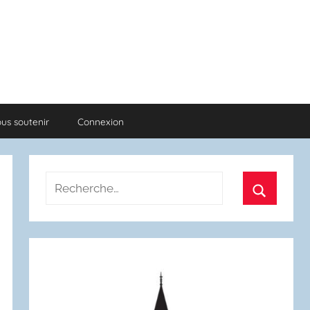
us soutenir
Connexion
Recherche
pour
Recherch
: