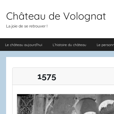
Aller
au
Château de Volognat
contenu
La joie de se retrouver !
Le château aujourd’hui
L’histoire du château
Le person
1575