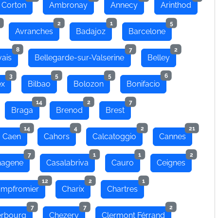
 Corton
Ambronay
Annecy
Arinthod
2
1
5
Avranches
Badajoz
Barcelone
8
7
2
ais
Bellegarde-sur-Valserine
Belley
3
5
5
6
ex
Bilbao
Bolozon
Bonifacio
14
2
7
Braga
Brenod
Brest
14
4
2
21
Caen
Cahors
Calcatoggio
Cannes
7
1
1
2
hagene
Casalabriva
Cauro
Ceignes
12
2
1
mpfromier
Charix
Chartres
7
7
2
rbourg
Chezery
Clermont Férrand