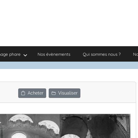
nage phare
Nos évènements
Qui sommes nous ?
No
Acheter
Visualiser