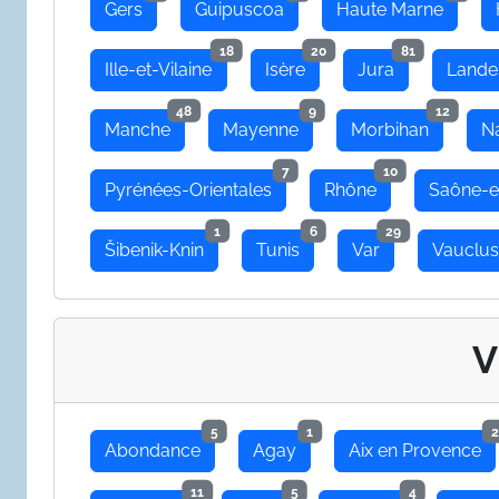
Gers
Guipuscoa
Haute Marne
18
20
81
Ille-et-Vilaine
Isère
Jura
Lande
48
9
12
Manche
Mayenne
Morbihan
N
7
10
Pyrénées-Orientales
Rhône
Saône-e
1
6
29
Šibenik-Knin
Tunis
Var
Vauclu
V
5
1
2
Abondance
Agay
Aix en Provence
11
5
4