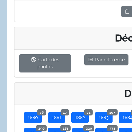
Déc
Carte des
Par référence
photos
D
76
17
71
107
1880
1881
1882
1883
188
296
181
220
371