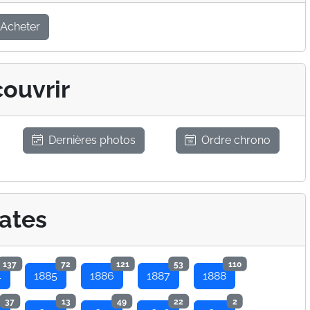
Acheter
ouvrir
Dernières photos
Ordre chrono
ates
137
72
121
53
110
4
1885
1886
1887
1888
37
13
49
22
2