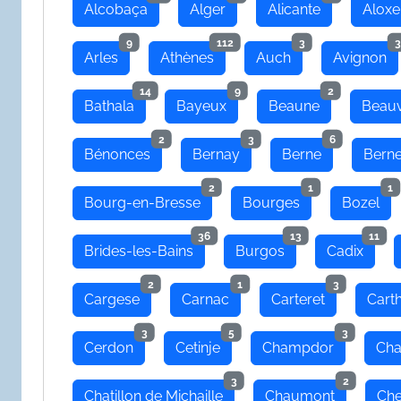
Alcobaça
Alger
Alicante
Aloxe
9
112
3
3
Arles
Athènes
Auch
Avignon
14
9
2
Bathala
Bayeux
Beaune
Beauv
2
3
6
Bénonces
Bernay
Berne
Bern
2
1
1
Bourg-en-Bresse
Bourges
Bozel
36
13
11
Brides-les-Bains
Burgos
Cadix
2
1
3
Cargese
Carnac
Carteret
Cart
3
5
3
Cerdon
Cetinje
Champdor
Cha
3
2
Chatillon de Michaille
Chaumont
Che