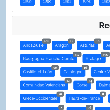
1889
1890
1891
1892
189
Re
102
11
16
Andalousie
Aragon
Asturias
A
117
105
Bourgogne-Franche-Comté
Bretagne
50
16
Castille-et-León
Catalogne
Centre-V
14
64
Comunidad Valenciana
Corse
Dalma
26
8
Grèce-Occidentale
Hauts-de-France
7
36