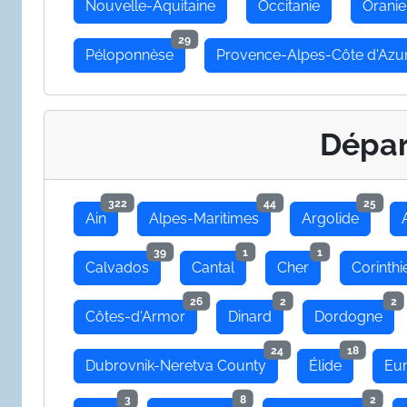
Nouvelle-Aquitaine
Occitanie
Oranie
29
Péloponnèse
Provence-Alpes-Côte d'Azu
Dépa
322
44
25
Ain
Alpes-Maritimes
Argolide
39
1
1
Calvados
Cantal
Cher
Corinthi
26
2
2
Côtes-d'Armor
Dinard
Dordogne
24
18
Dubrovnik-Neretva County
Élide
Eu
3
8
2