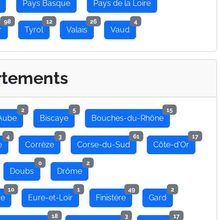
Pays Basque
Pays de la Loire
98
12
26
4
r
Tyrol
Valais
Vaud
rtements
2
5
15
Aube
Biscaye
Bouches-du-Rhône
4
3
61
17
e
Corrèze
Corse-du-Sud
Côte-d'Or
0
2
Doubs
Drôme
10
1
49
2
re
Eure-et-Loir
Finistère
Gard
18
3
17