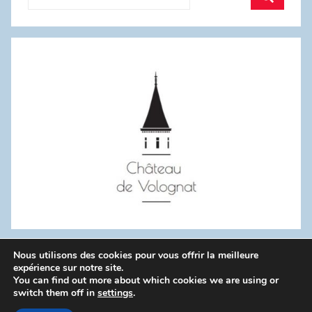
pour
Recherc
:
Nous utilisons des cookies pour vous offrir la meilleure
WordPress Theme: Donovan by ThemeZee.
expérience sur notre site.
You can find out more about which cookies we are using or
switch them off in
settings
.