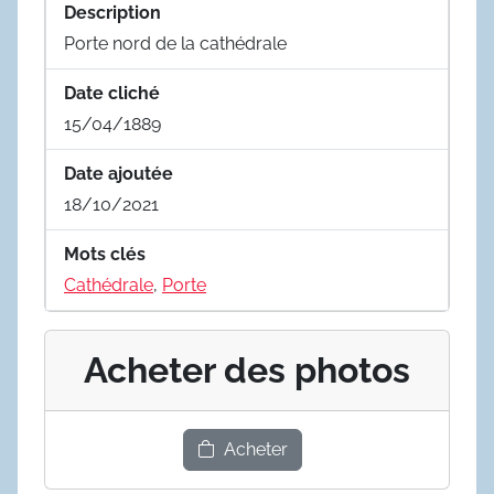
Description
Porte nord de la cathédrale
Date cliché
15/04/1889
Date ajoutée
18/10/2021
Mots clés
Cathédrale
,
Porte
Acheter des photos
Acheter