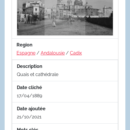
Region
Espagne
/
Andalousie
/
Cadix
Description
Quais et cathédrale
Date cliché
17/04/1889
Date ajoutée
21/10/2021
Mots clés