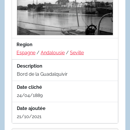
Region
Espagne
/
Andalousie
/
Seville
Description
Bord de la Guadalquivir
Date cliché
24/04/1889
Date ajoutée
21/10/2021