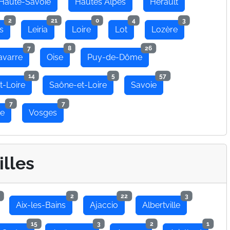
Haute-Savoie
Hautes Alpes
Hérault
2
21
0
4
3
s
Leiria
Loire
Lot
Lozère
7
8
26
avarre
Oise
Puy-de-Dôme
14
5
57
t-Loire
Saône-et-Loire
Savoie
7
7
se
Vosges
illes
2
22
3
Aix-les-Bains
Ajaccio
Albertville
15
3
2
1