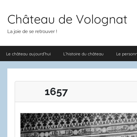
Aller
au
Château de Volognat
contenu
La joie de se retrouver !
Le château aujourd’hui
L’histoire du château
Le person
1657