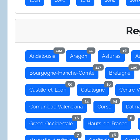
Re
102
11
16
Andalousie
Aragon
Asturias
A
117
105
Bourgogne-Franche-Comté
Bretagne
50
16
Castille-et-León
Catalogne
Centre-V
14
64
Comunidad Valenciana
Corse
Dalma
26
8
Grèce-Occidentale
Hauts-de-France
7
36