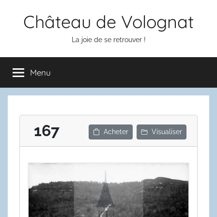
Aller
Château de Volognat
au
contenu
La joie de se retrouver !
Menu
167
Acheter
Visualiser