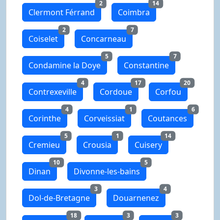
2
14
Clermont Férrand
Coimbra
2
7
Coiselet
Concarneau
5
7
Condamine la Doye
Constantine
4
17
20
Contrexeville
Cordoue
Corfou
4
1
6
Corinthe
Corveissiat
Coutances
5
1
14
Cremieu
Crousia
Cuisery
10
5
Dinan
Divonne-les-bains
3
4
Dol-de-Bretagne
Douarnenez
18
3
3