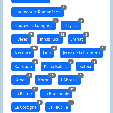
2
Hautecourt-Romanèche
4
2
Hauteville-Lompnes
Heyriat
7
12
3
Hyères
Innsbruck
Intriat
16
4
1
Izernore
Jaen
Jerez de la Frontera
3
2
1
Kairouan
Kalaa Kabira
Kelbia
2
10
1
Koper
Kotor
L'Abresle
1
11
La Balme
La Bourboule
8
1
La Corogne
La Faucille