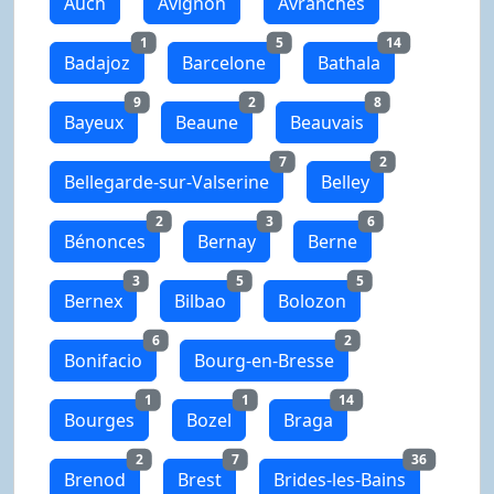
Auch
Avignon
Avranches
1
5
14
Badajoz
Barcelone
Bathala
9
2
8
Bayeux
Beaune
Beauvais
7
2
Bellegarde-sur-Valserine
Belley
2
3
6
Bénonces
Bernay
Berne
3
5
5
Bernex
Bilbao
Bolozon
6
2
Bonifacio
Bourg-en-Bresse
1
1
14
Bourges
Bozel
Braga
2
7
36
Brenod
Brest
Brides-les-Bains