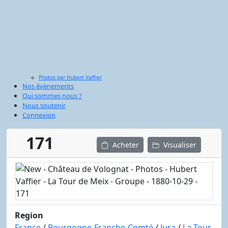
Photos par Hubert Vaffier
Nos évènements
Qui sommes nous ?
Nous soutenir
Connexion
171
Acheter
Visualiser
Region
France
/
Bourgogne-Franche-Comté
/
Jura
/
La Tour