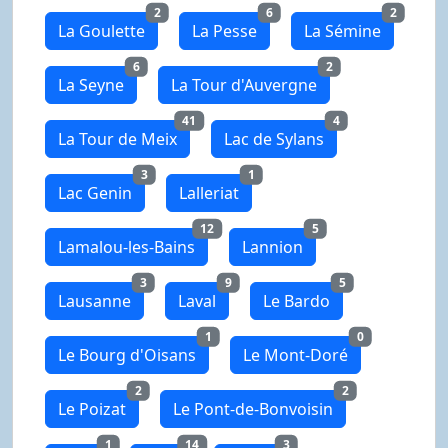
2
6
2
La Goulette
La Pesse
La Sémine
6
2
La Seyne
La Tour d'Auvergne
41
4
La Tour de Meix
Lac de Sylans
3
1
Lac Genin
Lalleriat
12
5
Lamalou-les-Bains
Lannion
3
9
5
Lausanne
Laval
Le Bardo
1
0
Le Bourg d'Oisans
Le Mont-Doré
2
2
Le Poizat
Le Pont-de-Bonvoisin
1
14
3