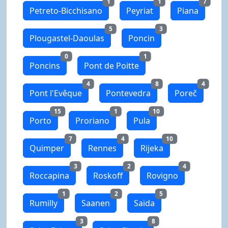
1
1
7
Petreto-Bicchisano
Peyriat
Piana
5
3
Plougastel-Daoulas
Poncin
0
1
Poncins
Pont de Poitte
4
8
4
Pont l'Evêque
Pontevedra
Poreč
15
1
10
Porto
Proriano
Pula
7
4
10
Quimper
Rennes
Rijeka
3
2
4
Roccapina
Roskoff
Rovigno
1
2
5
Rumilly
Saanen
Saïda
3
8