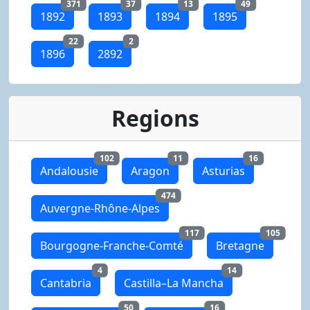
371
37
13
49
1892
1893
1894
1895
22
2
1896
2892
Regions
102
11
16
Andalousie
Aragon
Asturias
474
Auvergne-Rhône-Alpes
117
105
Bourgogne-Franche-Comté
Bretagne
4
14
Cantabria
Castilla–La Mancha
50
16