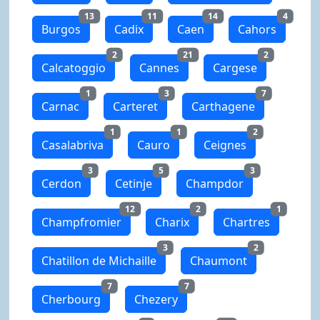
13
11
14
4
Burgos
Cadix
Caen
Cahors
2
21
2
Calcatoggio
Cannes
Cargese
1
3
7
Carnac
Carteret
Carthagene
1
1
2
Casalabriva
Cauro
Ceignes
3
5
3
Cerdon
Cetinje
Champdor
12
2
1
Champfromier
Charix
Chartres
3
2
Chatillon de Michaille
Chaumont
7
7
Cherbourg
Chezery