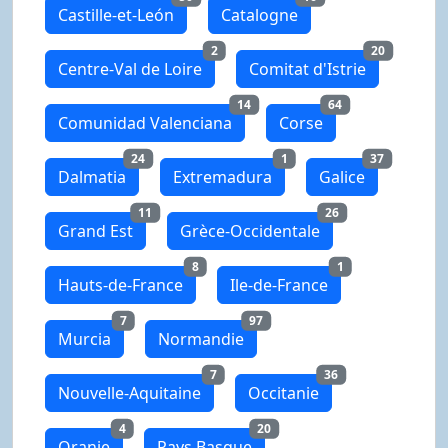
Castille-et-León
Catalogne
2
20
Centre-Val de Loire
Comitat d'Istrie
14
64
Comunidad Valenciana
Corse
24
1
37
Dalmatia
Extremadura
Galice
11
26
Grand Est
Grèce-Occidentale
8
1
Hauts-de-France
Ile-de-France
7
97
Murcia
Normandie
7
36
Nouvelle-Aquitaine
Occitanie
4
20
Oranie
Pays Basque