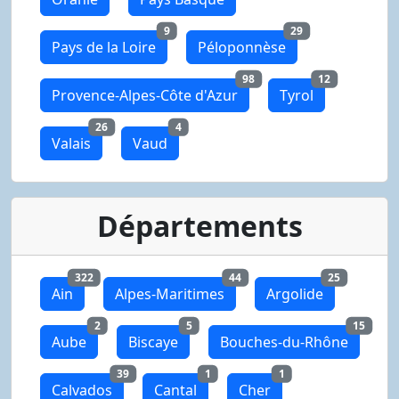
9
29
Pays de la Loire
Péloponnèse
98
12
Provence-Alpes-Côte d'Azur
Tyrol
26
4
Valais
Vaud
Départements
322
44
25
Ain
Alpes-Maritimes
Argolide
2
5
15
Aube
Biscaye
Bouches-du-Rhône
39
1
1
Calvados
Cantal
Cher