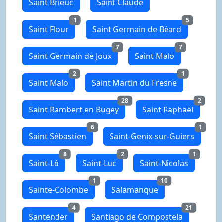
Saint Brieuc
Saint Claude
1
5
Saint Flour
Saint Germain de Bèard
7
7
Saint Germain de Joux
Saint Malo
2
1
Saint Malo
Saint Martin du Fresne
28
2
Saint Rambert en Bugey
Saint Raphaël
6
1
Saint Sébastien
Saint-Genix-sur-Guiers
8
2
1
Saint-Lô
Saint-Luc
Saint-Nicolas
1
10
Sainte-Colombe
Salamanque
4
21
Santender
Santiago de Compostela