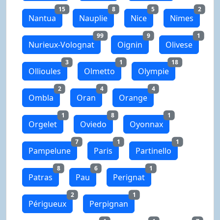
15
8
5
2
Nantua
Nauplie
Nice
Nimes
99
9
1
Nurieux-Volognat
Oignin
Olivese
3
1
18
Ollioules
Olmetto
Olympie
2
4
4
Ombla
Oran
Orange
1
8
1
Orgelet
Oviedo
Oyonnax
7
1
1
Pampelune
Paris
Partinello
8
6
1
Patras
Pau
Perignat
2
1
Périgueux
Perpignan