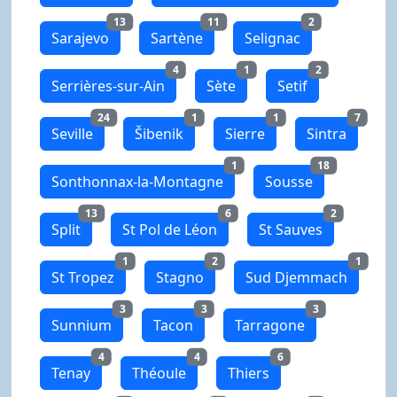
13
11
2
Sarajevo
Sartène
Selignac
4
1
2
Serrières-sur-Ain
Sète
Setif
24
1
1
7
Seville
Šibenik
Sierre
Sintra
1
18
Sonthonnax-la-Montagne
Sousse
13
6
2
Split
St Pol de Léon
St Sauves
1
2
1
St Tropez
Stagno
Sud Djemmach
3
3
3
Sunnium
Tacon
Tarragone
4
4
6
Tenay
Théoule
Thiers