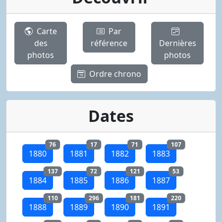
Carte
Par
des
référence
Dernières
photos
photos
Ordre chrono
Dates
76
17
71
107
1880
1881
1882
1883
137
72
121
53
1884
1885
1886
1887
110
296
181
220
1888
1889
1890
1891