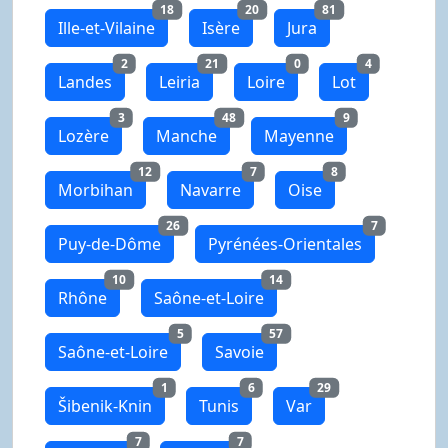
18
20
81
Ille-et-Vilaine
Isère
Jura
2
21
0
4
Landes
Leiria
Loire
Lot
3
48
9
Lozère
Manche
Mayenne
12
7
8
Morbihan
Navarre
Oise
26
7
Puy-de-Dôme
Pyrénées-Orientales
10
14
Rhône
Saône-et-Loire
5
57
Saône-et-Loire
Savoie
1
6
29
Šibenik-Knin
Tunis
Var
7
7