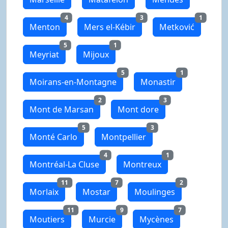
4
3
1
Menton
Mers el-Kébir
Metković
5
1
Meyriat
Mijoux
5
1
Moirans-en-Montagne
Monastir
2
3
Mont de Marsan
Mont dore
5
3
Monté Carlo
Montpellier
4
1
Montréal-La Cluse
Montreux
11
7
2
Morlaix
Mostar
Moulinges
11
9
7
Moutiers
Murcie
Mycènes