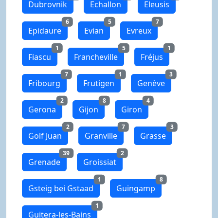
Dubrovnik
Echallon
Eleusis
6
5
7
Epidaure
Evian
Evreux
1
5
1
Fiascu
Francheville
Fréjus
7
1
3
Fribourg
Frutigen
Genève
2
8
4
Gerona
Gijon
Giron
2
7
3
Golf Juan
Granville
Grasse
39
2
Grenade
Groissiat
1
8
Gsteig bei Gstaad
Guingamp
1
Guitera-les-Bains