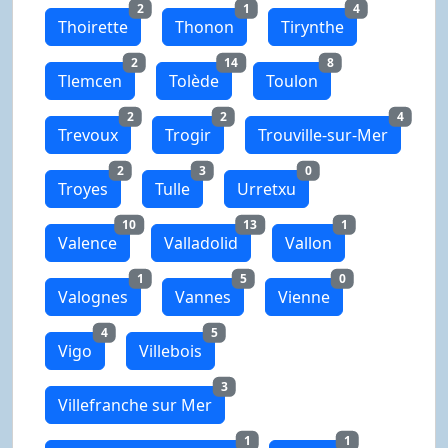
2
1
4
Thoirette
Thonon
Tirynthe
2
14
8
Tlemcen
Tolède
Toulon
2
2
4
Trevoux
Trogir
Trouville-sur-Mer
2
3
0
Troyes
Tulle
Urretxu
10
13
1
Valence
Valladolid
Vallon
1
5
0
Valognes
Vannes
Vienne
4
5
Vigo
Villebois
3
Villefranche sur Mer
1
1