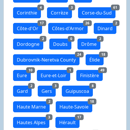
4
3
61
Corinthie
Corrèze
Corse-du-Sud
17
26
2
Côte-d'Or
Côtes-d'Armor
Dinard
2
0
2
Dordogne
Doubs
Drôme
24
18
Dubrovnik-Neretva County
Élide
10
1
49
Eure
Eure-et-Loir
Finistère
2
3
8
Gard
Gers
Guipuscoa
2
18
Haute Marne
Haute-Savoie
3
17
Hautes Alpes
Hérault