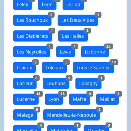
Lélex
Leon
Lerida
2
1
Les Bouchoux
Les Deux Alpes
1
3
Les Diablerets
Les Halles
1
1
25
Les Neyrolles
Levie
Lisbonne
8
3
10
Lisieux
Lokrum
Lons le Saunier
6
5
1
Lorient
Louhans
Lovagny
18
18
4
3
Lucerne
Lyon
Mafra
Maillat
6
2
Malaga
Mandelieu-la-Napoule
4
1
3
Marseille
Matafelon
Mendes