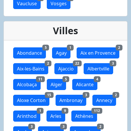
Vaucluse
Vosges
Villes
5
1
2
Abondance
Agay
Aix en Provence
2
22
3
Aix-les-Bains
Ajaccio
Albertville
11
5
4
Alcobaça
Alger
Alicante
15
3
2
Aloxe Corton
Ambronay
Annecy
1
9
112
Arinthod
Arles
Athènes
3
3
2