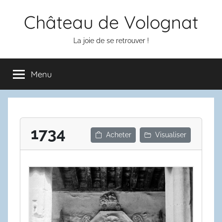
Aller
Château de Volognat
au
contenu
La joie de se retrouver !
Menu
1734
Acheter
Visualiser