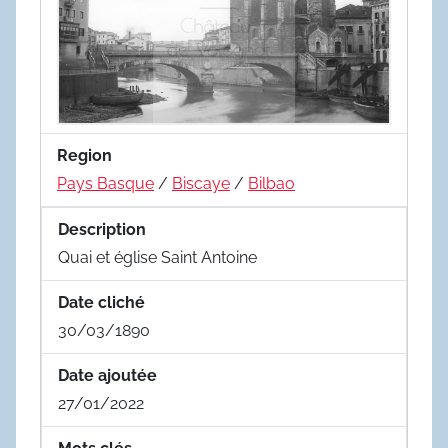
Region
Pays Basque
/
Biscaye
/
Bilbao
Description
Quai et église Saint Antoine
Date cliché
30/03/1890
Date ajoutée
27/01/2022