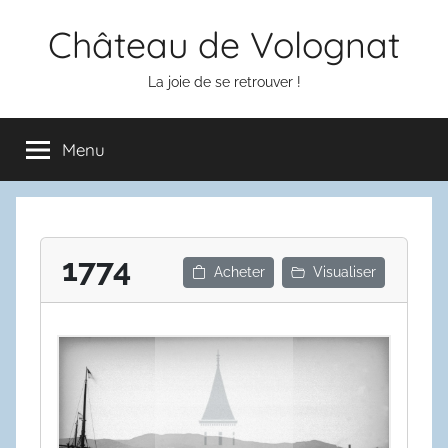
Aller
Château de Volognat
au
contenu
La joie de se retrouver !
Menu
1774
Acheter
Visualiser