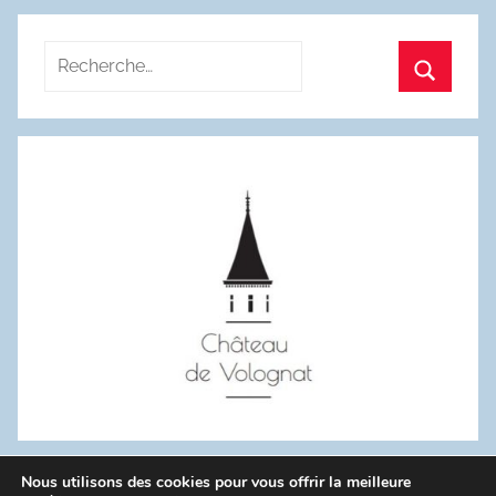
Recherche
pour
Recherc
:
Nous utilisons des cookies pour vous offrir la meilleure