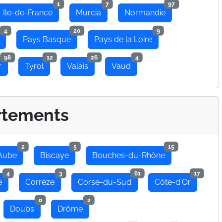
1
7
97
Ile-de-France
Murcia
Normandie
4
20
9
Pays Basque
Pays de la Loire
98
12
26
4
r
Tyrol
Valais
Vaud
rtements
2
5
15
Aube
Biscaye
Bouches-du-Rhône
4
3
61
17
e
Corrèze
Corse-du-Sud
Côte-d'Or
0
2
Doubs
Drôme