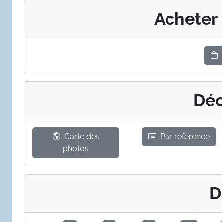
Acheter
Déc
Carte des
Par référence
photos
D