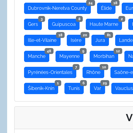
24
18
Dubrovnik-Neretva County
Élide
Eu
3
8
2
Gers
Guipuscoa
Haute Marne
18
20
81
Ille-et-Vilaine
Isère
Jura
Lande
48
9
12
Manche
Mayenne
Morbihan
N
7
10
Pyrénées-Orientales
Rhône
Saône-e
1
6
29
Šibenik-Knin
Tunis
Var
Vauclu
V