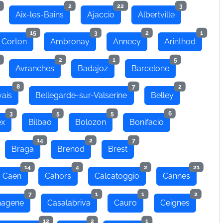
2
22
3
Aix-les-Bains
Ajaccio
Albertville
15
3
2
1
 Corton
Ambronay
Annecy
Arinthod
2
1
5
Avranches
Badajoz
Barcelone
8
7
2
ais
Bellegarde-sur-Valserine
Belley
3
5
5
6
ex
Bilbao
Bolozon
Bonifacio
14
2
7
Braga
Brenod
Brest
14
4
2
21
Caen
Cahors
Calcatoggio
Cannes
7
1
1
2
hagene
Casalabriva
Cauro
Ceignes
12
2
1