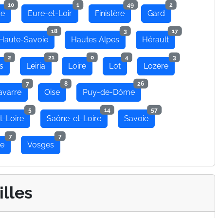
10
1
49
2
re
Eure-et-Loir
Finistère
Gard
18
3
17
Haute-Savoie
Hautes Alpes
Hérault
2
21
0
4
3
s
Leiria
Loire
Lot
Lozère
7
8
26
avarre
Oise
Puy-de-Dôme
5
14
57
t-Loire
Saône-et-Loire
Savoie
7
7
se
Vosges
illes