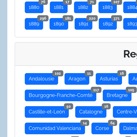
76
17
71
107
1880
1881
1882
1883
188
296
181
220
371
1889
1890
1891
1892
189
Re
102
11
16
Andalousie
Aragon
Asturias
A
117
105
Bourgogne-Franche-Comté
Bretagne
50
16
Castille-et-León
Catalogne
Centre-V
14
64
Comunidad Valenciana
Corse
Dalma