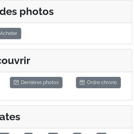
 des photos
Acheter
ouvrir
Dernières photos
Ordre chrono
ates