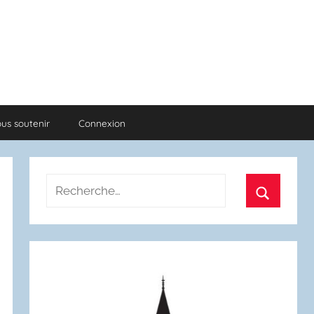
us soutenir
Connexion
Recherche
pour
Recherch
: