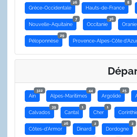
26
8
Grèce-Occidentale
Hauts-de-France
7
36
Nouvelle-Aquitaine
Occitanie
Oranie
29
Péloponnèse
Provence-Alpes-Côte d'Azu
Dépa
322
44
25
Ain
Alpes-Maritimes
Argolide
39
1
1
Calvados
Cantal
Cher
Corinthi
26
2
2
Côtes-d'Armor
Dinard
Dordogne