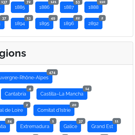
137
72
121
53
110
4
1885
1886
1887
1888
37
13
49
22
2
3
1894
1895
1896
2892
gions
474
uvergne-Rhône-Alpes
4
14
Cantabria
Castilla–La Mancha
2
20
al de Loire
Comitat d'Istrie
24
1
37
11
tia
Extremadura
Galice
Grand Est