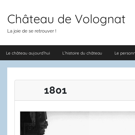
Aller
au
Château de Volognat
contenu
La joie de se retrouver !
Le château aujourd’hui
L’histoire du château
Le person
1801