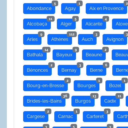
5
1
2
Abondance
Agay
Aix en Provence
11
5
4
Alcobaça
Alger
Alicante
Aloxe
9
112
3
3
Arles
Athènes
Auch
Avignon
14
9
2
Bathala
Bayeux
Beaune
Beauv
2
3
6
Bénonces
Bernay
Berne
Bern
2
1
1
Bourg-en-Bresse
Bourges
Bozel
36
13
11
Brides-les-Bains
Burgos
Cadix
2
1
3
Cargese
Carnac
Carteret
Cart
3
5
3