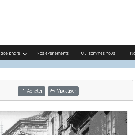
nage phare
Nos évènements
Qui sommes nous ?
No
Acheter
Visualiser