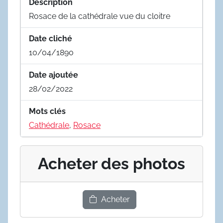
Description
Rosace de la cathédrale vue du cloitre
Date cliché
10/04/1890
Date ajoutée
28/02/2022
Mots clés
Cathédrale
,
Rosace
Acheter des photos
Acheter