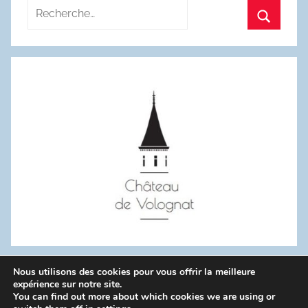
Recherche
pour
Recherc
:
Nous utilisons des cookies pour vous offrir la meilleure
WordPress Theme: Donovan by ThemeZee.
expérience sur notre site.
You can find out more about which cookies we are using or