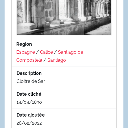
Region
Espagne
/
Galice
/
Santiago de
Compostela
/
Santiago
Description
Cloitre de Sar
Date cliché
14/04/1890
Date ajoutée
28/02/2022