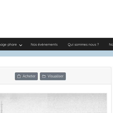
nage phare
Nos évènements
Qui sommes nous ?
No
Acheter
Visualiser