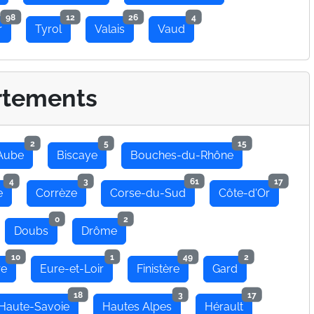
98
12
26
4
r
Tyrol
Valais
Vaud
rtements
2
5
15
Aube
Biscaye
Bouches-du-Rhône
4
3
61
17
e
Corrèze
Corse-du-Sud
Côte-d'Or
0
2
Doubs
Drôme
10
1
49
2
re
Eure-et-Loir
Finistère
Gard
18
3
17
Haute-Savoie
Hautes Alpes
Hérault