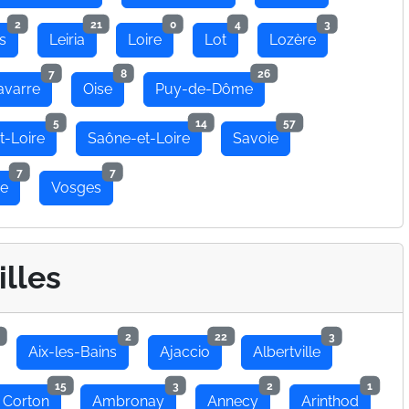
2
21
0
4
3
s
Leiria
Loire
Lot
Lozère
7
8
26
avarre
Oise
Puy-de-Dôme
5
14
57
t-Loire
Saône-et-Loire
Savoie
7
7
se
Vosges
illes
2
22
3
Aix-les-Bains
Ajaccio
Albertville
15
3
2
1
 Corton
Ambronay
Annecy
Arinthod