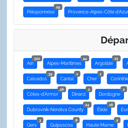
29
Péloponnèse
Provence-Alpes-Côte d'Azu
Dépa
322
44
25
Ain
Alpes-Maritimes
Argolide
39
1
1
Calvados
Cantal
Cher
Corinthi
26
2
2
Côtes-d'Armor
Dinard
Dordogne
24
18
Dubrovnik-Neretva County
Élide
Eu
3
8
2
Gers
Guipuscoa
Haute Marne