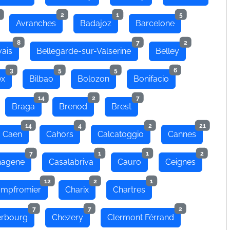
2
1
5
Avranches
Badajoz
Barcelone
8
7
2
ais
Bellegarde-sur-Valserine
Belley
3
5
5
6
ex
Bilbao
Bolozon
Bonifacio
14
2
7
Braga
Brenod
Brest
14
4
2
21
Caen
Cahors
Calcatoggio
Cannes
7
1
1
2
hagene
Casalabriva
Cauro
Ceignes
12
2
1
mpfromier
Charix
Chartres
7
7
2
rbourg
Chezery
Clermont Férrand