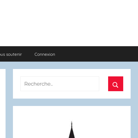
us soutenir
Connexion
Recherche
pour
Recherch
: