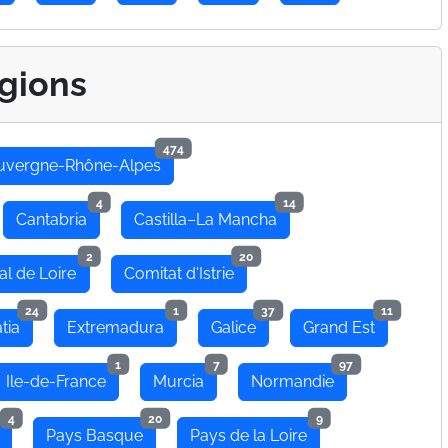
gions
474
uvergne-Rhône-Alpes
4
14
Cantabria
Castilla–La Mancha
2
20
al de Loire
Comitat d'Istrie
24
1
37
11
tia
Extremadura
Galice
Grand Est
1
7
97
Ile-de-France
Murcia
Normandie
4
20
9
Pays Basque
Pays de la Loire