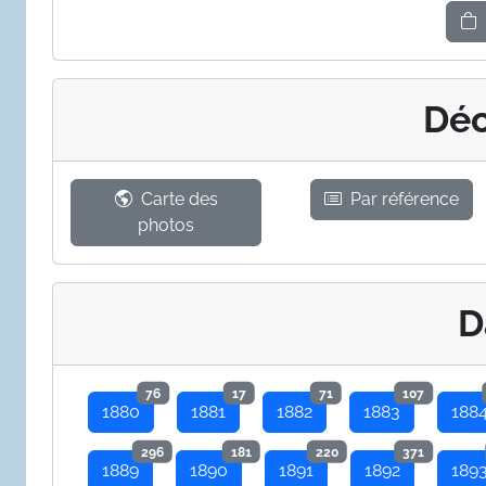
Déc
Carte des
Par référence
photos
D
76
17
71
107
1880
1881
1882
1883
188
296
181
220
371
1889
1890
1891
1892
189