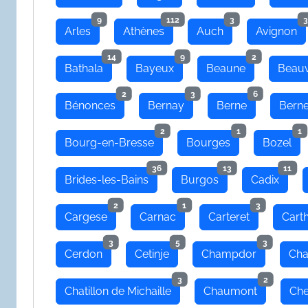
9
112
3
3
Arles
Athènes
Auch
Avignon
14
9
2
Bathala
Bayeux
Beaune
Beauv
2
3
6
Bénonces
Bernay
Berne
Bern
2
1
1
Bourg-en-Bresse
Bourges
Bozel
36
13
11
Brides-les-Bains
Burgos
Cadix
2
1
3
Cargese
Carnac
Carteret
Cart
3
5
3
Cerdon
Cetinje
Champdor
Cha
3
2
Chatillon de Michaille
Chaumont
Che