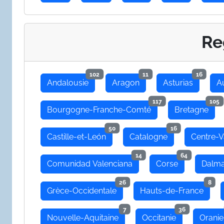
Re
102
11
16
Andalousie
Aragon
Asturias
A
117
105
Bourgogne-Franche-Comté
Bretagne
50
16
Castille-et-León
Catalogne
Centre-V
14
64
Comunidad Valenciana
Corse
Dalma
26
8
Grèce-Occidentale
Hauts-de-France
7
36
Nouvelle-Aquitaine
Occitanie
Oranie