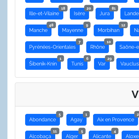
18
20
81
Ille-et-Vilaine
Isère
Jura
Lande
48
9
12
Manche
Mayenne
Morbihan
N
7
10
Pyrénées-Orientales
Rhône
Saône-e
1
6
29
Šibenik-Knin
Tunis
Var
Vauclu
V
5
1
2
Abondance
Agay
Aix en Provence
11
5
4
Alcobaça
Alger
Alicante
Aloxe