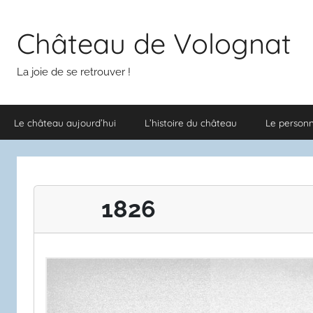
Aller
au
Château de Volognat
contenu
La joie de se retrouver !
Le château aujourd’hui
L’histoire du château
Le person
1826