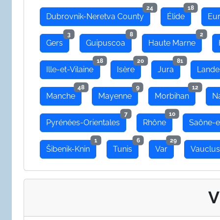
24
18
Dubrovnik-Neretva County
Élide
Eu
3
8
2
Gers
Guipuscoa
Haute Marne
18
20
81
Ille-et-Vilaine
Isère
Jura
Lande
48
9
12
Manche
Mayenne
Morbihan
N
7
10
Pyrénées-Orientales
Rhône
Saône-e
1
6
29
Šibenik-Knin
Tunis
Var
Vauclu
V