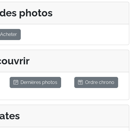
 des photos
Acheter
ouvrir
Dernières photos
Ordre chrono
ates