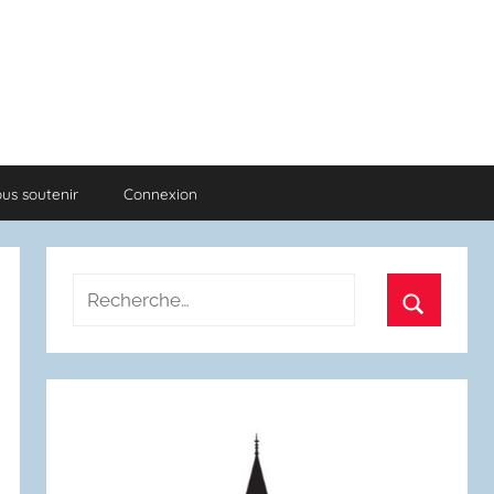
us soutenir
Connexion
Recherche
pour
Recherch
: