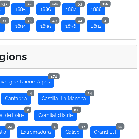
137
72
121
53
110
4
1885
1886
1887
1888
37
13
49
22
2
3
1894
1895
1896
2892
gions
474
uvergne-Rhône-Alpes
4
14
Cantabria
Castilla–La Mancha
2
20
al de Loire
Comitat d'Istrie
24
1
37
11
tia
Extremadura
Galice
Grand Est