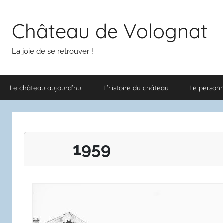
Aller
au
Château de Volognat
contenu
La joie de se retrouver !
Le château aujourd’hui
L’histoire du château
Le person
1959