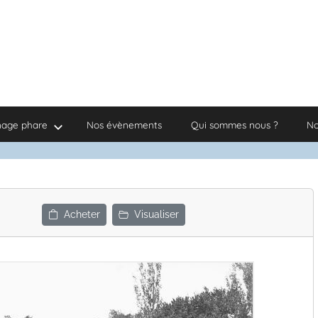
nage phare
Nos évènements
Qui sommes nous ?
No
Acheter
Visualiser