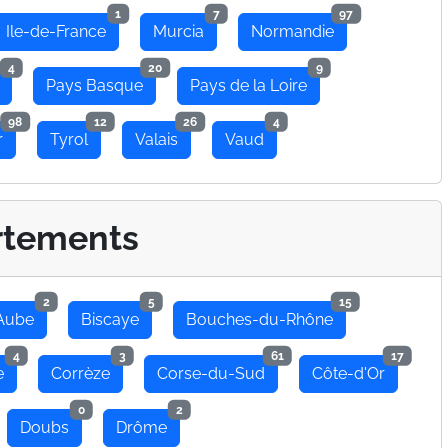
1
7
97
Ile-de-France
Murcia
Normandie
4
20
9
Pays Basque
Pays de la Loire
98
12
26
4
r
Tyrol
Valais
Vaud
rtements
2
5
15
Aube
Biscaye
Bouches-du-Rhône
4
3
61
17
e
Corrèze
Corse-du-Sud
Côte-d'Or
0
2
Doubs
Drôme