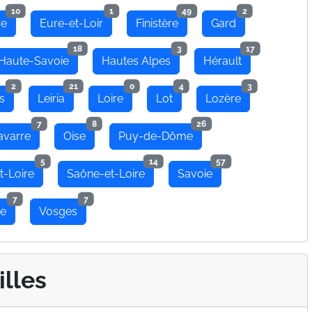
10
1
49
2
re
Eure-et-Loir
Finistère
Gard
18
3
17
Haute-Savoie
Hautes Alpes
Hérault
2
21
0
4
3
s
Leiria
Loire
Lot
Lozère
7
8
26
avarre
Oise
Puy-de-Dôme
5
14
57
t-Loire
Saône-et-Loire
Savoie
7
7
se
Vosges
illes