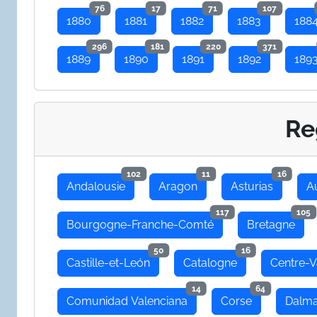
76
17
71
107
1880
1881
1882
1883
188
296
181
220
371
1889
1890
1891
1892
189
Re
102
11
16
Andalousie
Aragon
Asturias
A
117
105
Bourgogne-Franche-Comté
Bretagne
50
16
Castille-et-León
Catalogne
Centre-V
14
64
Comunidad Valenciana
Corse
Dalma