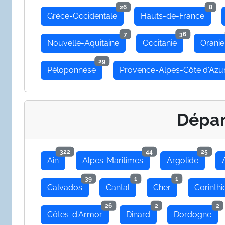
26
8
Grèce-Occidentale
Hauts-de-France
7
36
Nouvelle-Aquitaine
Occitanie
Oranie
29
Péloponnèse
Provence-Alpes-Côte d'Azu
Dépa
322
44
25
Ain
Alpes-Maritimes
Argolide
39
1
1
Calvados
Cantal
Cher
Corinthi
26
2
2
Côtes-d'Armor
Dinard
Dordogne