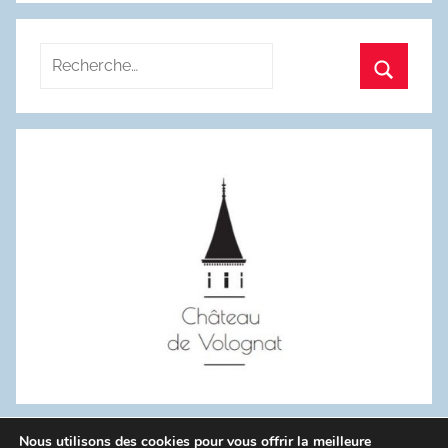
Recherche
pour
Recherc
:
Nous utilisons des cookies pour vous offrir la meilleure