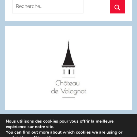
Recherche
pour
Recherc
:
Nous utilisons des cookies pour vous offrir la meilleure
WordPress Theme: Donovan by ThemeZee.
expérience sur notre site.
You can find out more about which cookies we are using or