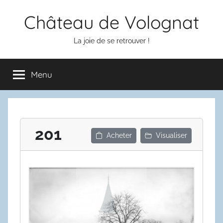
Aller
Château de Volognat
au
contenu
La joie de se retrouver !
Menu
201
Acheter
Visualiser