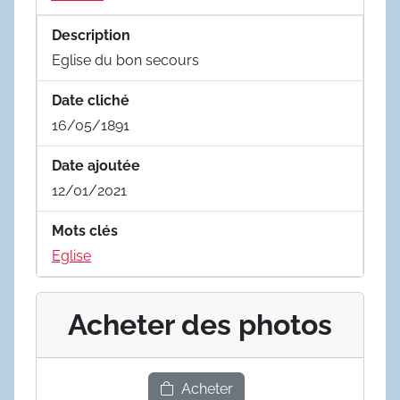
Description
Eglise du bon secours
Date cliché
16/05/1891
Date ajoutée
12/01/2021
Mots clés
Eglise
Acheter des photos
Acheter