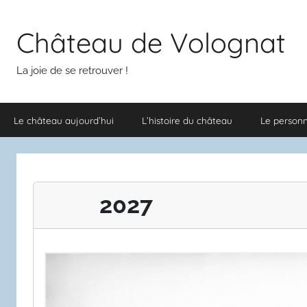
Aller
au
Château de Volognat
contenu
La joie de se retrouver !
Le château aujourd’hui
L’histoire du château
Le person
2027