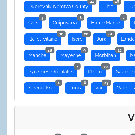
24
18
Dubrovnik-Neretva County
Élide
Eu
3
8
2
Gers
Guipuscoa
Haute Marne
18
20
81
Ille-et-Vilaine
Isère
Jura
Lande
48
9
12
Manche
Mayenne
Morbihan
N
7
10
Pyrénées-Orientales
Rhône
Saône-e
1
6
29
Šibenik-Knin
Tunis
Var
Vauclu
V