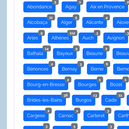
5
1
2
Abondance
Agay
Aix en Provence
11
5
4
Alcobaça
Alger
Alicante
Aloxe
9
112
3
3
Arles
Athènes
Auch
Avignon
14
9
2
Bathala
Bayeux
Beaune
Beauv
2
3
6
Bénonces
Bernay
Berne
Bern
2
1
1
Bourg-en-Bresse
Bourges
Bozel
36
13
11
Brides-les-Bains
Burgos
Cadix
2
1
3
Cargese
Carnac
Carteret
Cart
3
5
3