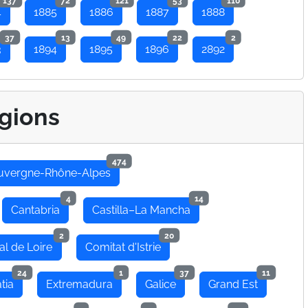
137
72
121
53
110
4
1885
1886
1887
1888
37
13
49
22
2
3
1894
1895
1896
2892
gions
474
uvergne-Rhône-Alpes
4
14
Cantabria
Castilla–La Mancha
2
20
al de Loire
Comitat d'Istrie
24
1
37
11
tia
Extremadura
Galice
Grand Est