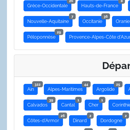
26
8
Grèce-Occidentale
Hauts-de-France
7
36
Nouvelle-Aquitaine
Occitanie
Oranie
29
Péloponnèse
Provence-Alpes-Côte d'Azu
Dépa
322
44
25
Ain
Alpes-Maritimes
Argolide
39
1
1
Calvados
Cantal
Cher
Corinthi
26
2
2
Côtes-d'Armor
Dinard
Dordogne