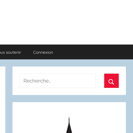
us soutenir
Connexion
Recherche
pour
Recherch
: