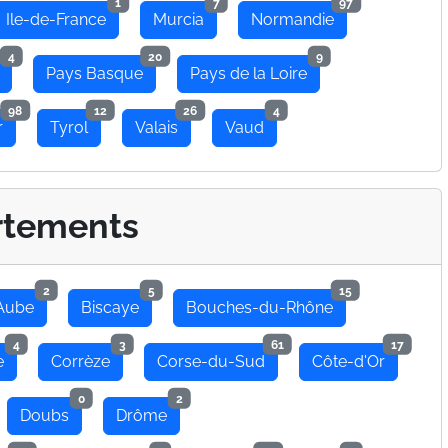
1
7
97
Ile-de-France
Murcia
Normandie
4
20
9
Pays Basque
Pays de la Loire
98
12
26
4
r
Tyrol
Valais
Vaud
rtements
2
5
15
Aube
Biscaye
Bouches-du-Rhône
4
3
61
17
e
Corrèze
Corse-du-Sud
Côte-d'Or
0
2
Doubs
Drôme