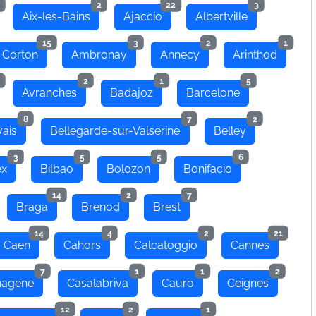
2
22
3
Aix-les-Bains
Ajaccio
Albertville
15
3
2
1
 Corton
Ambronay
Annecy
Arinthod
2
1
5
Avranches
Badajoz
Barcelone
8
7
2
ais
Bellegarde-sur-Valserine
Belley
3
5
5
6
ex
Bilbao
Bolozon
Bonifacio
14
2
7
Braga
Brenod
Brest
14
4
2
21
Caen
Cahors
Calcatoggio
Cannes
7
1
1
2
hagene
Casalabriva
Cauro
Ceignes
12
2
1