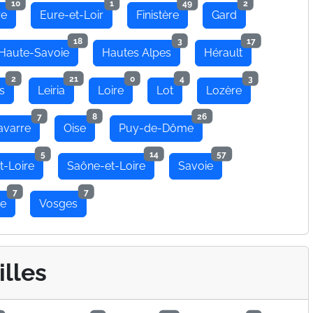
10
1
49
2
re
Eure-et-Loir
Finistère
Gard
18
3
17
Haute-Savoie
Hautes Alpes
Hérault
2
21
0
4
3
s
Leiria
Loire
Lot
Lozère
7
8
26
avarre
Oise
Puy-de-Dôme
5
14
57
t-Loire
Saône-et-Loire
Savoie
7
7
se
Vosges
illes