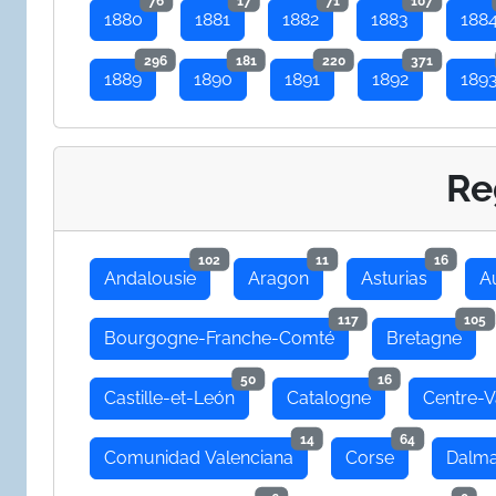
76
17
71
107
1880
1881
1882
1883
188
296
181
220
371
1889
1890
1891
1892
189
Re
102
11
16
Andalousie
Aragon
Asturias
A
117
105
Bourgogne-Franche-Comté
Bretagne
50
16
Castille-et-León
Catalogne
Centre-V
14
64
Comunidad Valenciana
Corse
Dalma