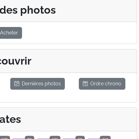
 des photos
Acheter
ouvrir
Dernières photos
Ordre chrono
ates