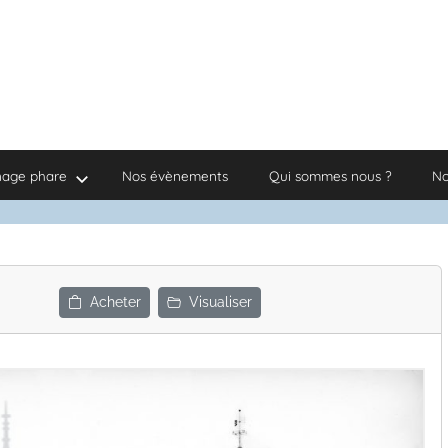
nage phare
Nos évènements
Qui sommes nous ?
No
Acheter
Visualiser