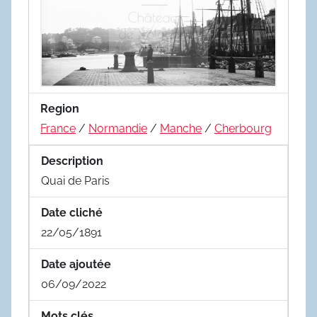
Region
France
/
Normandie
/
Manche
/
Cherbourg
Description
Quai de Paris
Date cliché
22/05/1891
Date ajoutée
06/09/2022
Mots clés