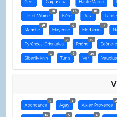
Gers
Guipuscoa
Haute Marne
18
20
81
Ille-et-Vilaine
Isère
Jura
Lande
48
9
12
Manche
Mayenne
Morbihan
N
7
10
Pyrénées-Orientales
Rhône
Saône-e
1
6
29
Šibenik-Knin
Tunis
Var
Vauclu
V
5
1
2
Abondance
Agay
Aix en Provence
11
5
4