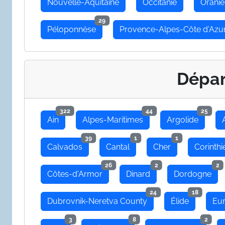
Nouvelle-Aquitaine
Occitanie
Oranie
29
Péloponnèse
Provence-Alpes-Côte d'Azu
Dépa
322
44
25
Ain
Alpes-Maritimes
Argolide
39
1
1
Calvados
Cantal
Cher
Corinthi
26
2
2
Côtes-d'Armor
Dinard
Dordogne
24
18
Dubrovnik-Neretva County
Élide
Eu
3
8
2