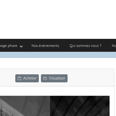
nage phare
Nos évènements
Qui sommes nous ?
No
Acheter
Visualiser