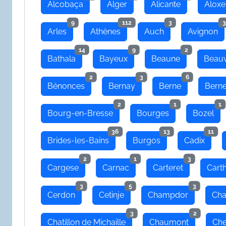
Alcobaça
Alger
Alicante
Aloxe
9
112
3
3
Arles
Athènes
Auch
Avignon
14
9
2
Bathala
Bayeux
Beaune
Beauv
2
3
6
Bénonces
Bernay
Berne
Bern
2
1
1
Bourg-en-Bresse
Bourges
Bozel
36
13
11
Brides-les-Bains
Burgos
Cadix
2
1
3
Cargese
Carnac
Carteret
Cart
3
5
3
Cerdon
Cetinje
Champdor
Cha
3
2
Chatillon de Michaille
Chaumont
Che