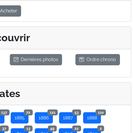
Acheter
ouvrir
Dernières photos
Ordre chrono
ates
137
72
121
53
110
4
1885
1886
1887
1888
37
13
49
22
2