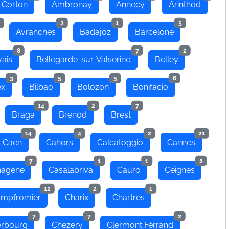
 Corton
Ambronay
Annecy
Arinthod
2
1
5
Avranches
Badajoz
Barcelone
8
7
2
ais
Bellegarde-sur-Valserine
Belley
3
5
5
6
ex
Bilbao
Bolozon
Bonifacio
14
2
7
Braga
Brenod
Brest
14
4
2
21
Caen
Cahors
Calcatoggio
Cannes
7
1
1
2
hagene
Casalabriva
Cauro
Ceignes
12
2
1
mpfromier
Charix
Chartres
7
7
2
rbourg
Chezery
Clermont Férrand