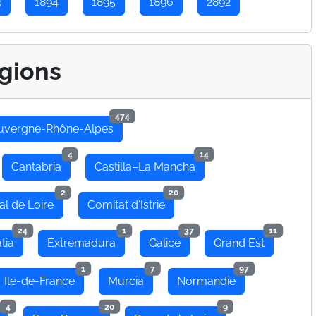
3
1894
1895
1896
2892
gions
474
uvergne-Rhône-Alpes
4
14
Cantabria
Castilla–La Mancha
2
20
al de Loire
Comitat d'Istrie
24
1
37
11
tia
Extremadura
Galice
Grand Est
1
7
97
Ile-de-France
Murcia
Normandie
4
20
9