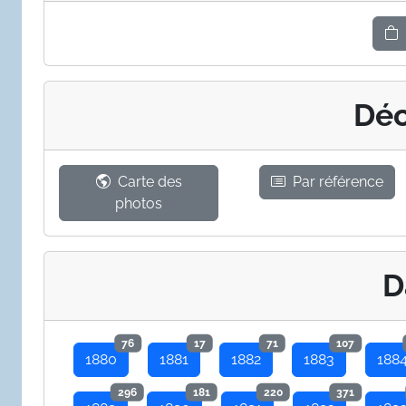
Déc
Carte des
Par référence
photos
D
76
17
71
107
1880
1881
1882
1883
188
296
181
220
371