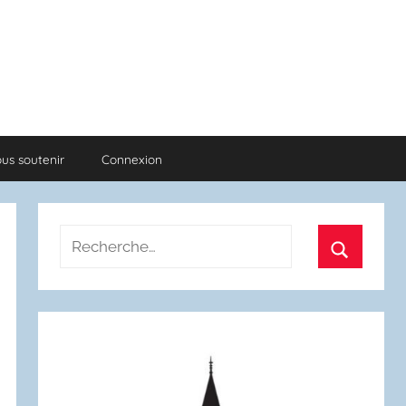
us soutenir
Connexion
Recherche
pour
Recherch
: