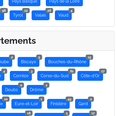
Pays Basque
Pays de la Loire
98
12
26
4
r
Tyrol
Valais
Vaud
rtements
2
5
15
Aube
Biscaye
Bouches-du-Rhône
4
3
61
17
e
Corrèze
Corse-du-Sud
Côte-d'Or
0
2
Doubs
Drôme
10
1
49
2
re
Eure-et-Loir
Finistère
Gard
18
3
17