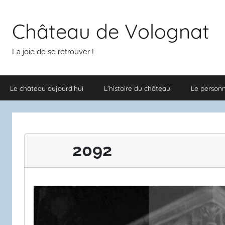
Aller
au
Château de Volognat
contenu
La joie de se retrouver !
Le château aujourd’hui
L’histoire du château
Le person
2092