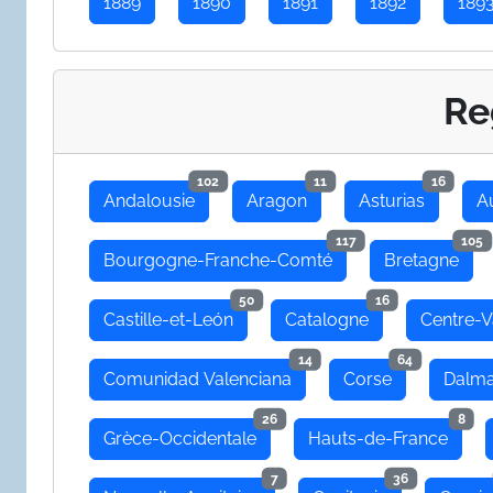
1889
1890
1891
1892
189
Re
102
11
16
Andalousie
Aragon
Asturias
A
117
105
Bourgogne-Franche-Comté
Bretagne
50
16
Castille-et-León
Catalogne
Centre-V
14
64
Comunidad Valenciana
Corse
Dalma
26
8
Grèce-Occidentale
Hauts-de-France
7
36