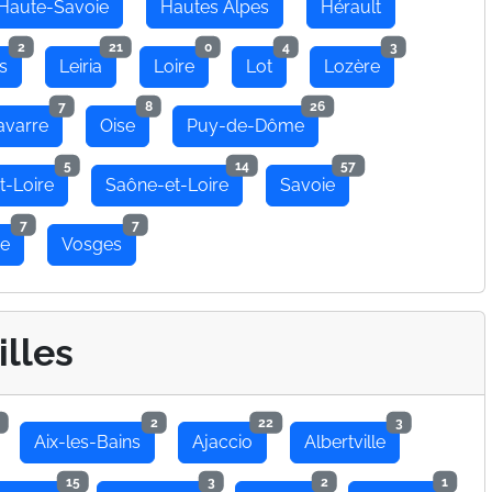
Haute-Savoie
Hautes Alpes
Hérault
2
21
0
4
3
s
Leiria
Loire
Lot
Lozère
7
8
26
avarre
Oise
Puy-de-Dôme
5
14
57
t-Loire
Saône-et-Loire
Savoie
7
7
se
Vosges
illes
2
22
3
Aix-les-Bains
Ajaccio
Albertville
15
3
2
1