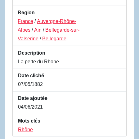
Region
France
/
Auvergne-Rhône-
Alpes
/
Ain
/
Bellegarde-sur-
Valserine
/
Bellegarde
Description
La perte du Rhone
Date cliché
07/05/1882
Date ajoutée
04/06/2021
Mots clés
Rhône