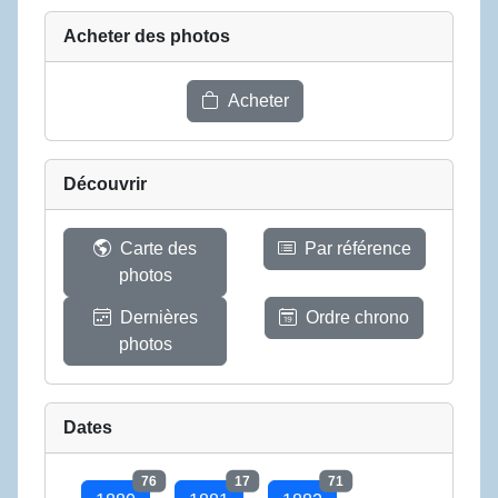
Acheter des photos
Acheter
Découvrir
Carte des
Par référence
photos
Dernières
Ordre chrono
photos
Dates
76
17
71