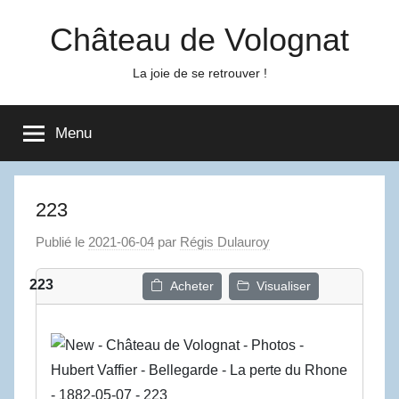
Aller
Château de Volognat
au
contenu
La joie de se retrouver !
Menu
223
Publié le
2021-06-04
par
Régis Dulauroy
223
Acheter
Visualiser