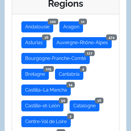
Regions
102
11
Andalousie
Aragon
16
474
Asturias
Auvergne-Rhône-Alpes
117
Bourgogne-Franche-Comté
105
4
Bretagne
Cantabria
14
Castilla–La Mancha
50
16
Castille-et-León
Catalogne
2
Centre-Val de Loire