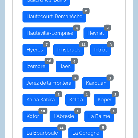
2
Hautecourt-Romanèche
4
2
Hauteville-Lompnes
Heyriat
7
12
3
Hyères
Innsbruck
Intriat
16
4
Izernore
Jaen
1
3
Jerez de la Frontera
Kairouan
2
1
2
Kalaa Kabira
Kelbia
Koper
10
1
1
Kotor
L'Abresle
La Balme
11
8
La Bourboule
La Corogne