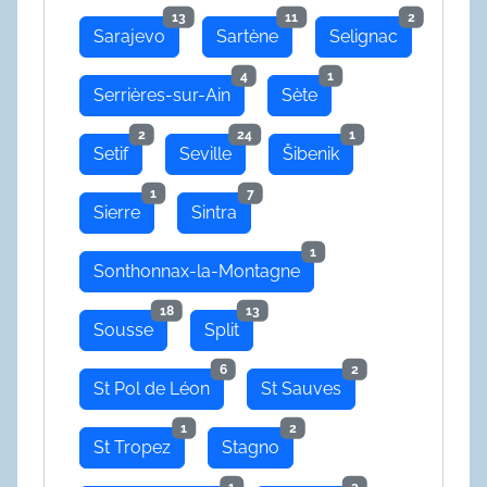
13
11
2
Sarajevo
Sartène
Selignac
4
1
Serrières-sur-Ain
Sète
2
24
1
Setif
Seville
Šibenik
1
7
Sierre
Sintra
1
Sonthonnax-la-Montagne
18
13
Sousse
Split
6
2
St Pol de Léon
St Sauves
1
2
St Tropez
Stagno
1
3