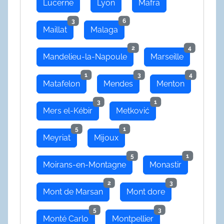
Lucerne
Lyon
Mafra
3
6
Maillat
Malaga
2
4
Mandelieu-la-Napoule
Marseille
1
3
4
Matafelon
Mendes
Menton
3
1
Mers el-Kébir
Metković
5
1
Meyriat
Mijoux
5
1
Moirans-en-Montagne
Monastir
2
3
Mont de Marsan
Mont dore
5
3
Monté Carlo
Montpellier