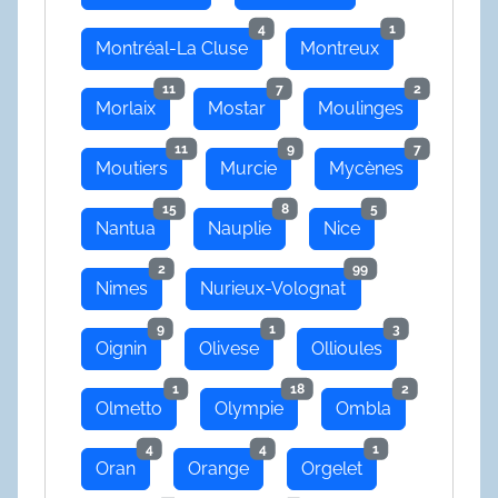
4
1
Montréal-La Cluse
Montreux
11
7
2
Morlaix
Mostar
Moulinges
11
9
7
Moutiers
Murcie
Mycènes
15
8
5
Nantua
Nauplie
Nice
2
99
Nimes
Nurieux-Volognat
9
1
3
Oignin
Olivese
Ollioules
1
18
2
Olmetto
Olympie
Ombla
4
4
1
Oran
Orange
Orgelet