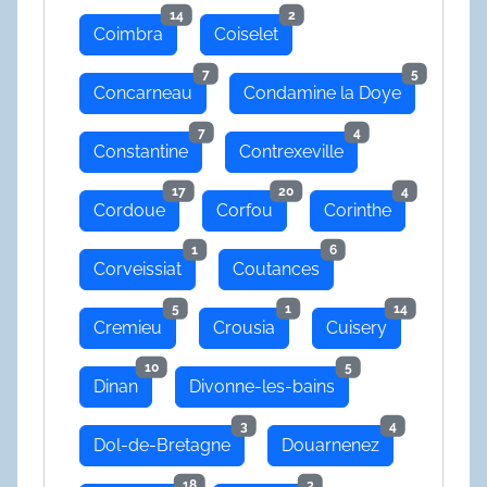
14
2
Coimbra
Coiselet
7
5
Concarneau
Condamine la Doye
7
4
Constantine
Contrexeville
17
20
4
Cordoue
Corfou
Corinthe
1
6
Corveissiat
Coutances
5
1
14
Cremieu
Crousia
Cuisery
10
5
Dinan
Divonne-les-bains
3
4
Dol-de-Bretagne
Douarnenez
18
3