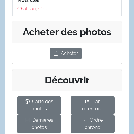
Mots clés
Château
,
Cour
Acheter des photos
Acheter
Découvrir
Carte des
Par
photos
référence
Dernières
Ordre
photos
chrono