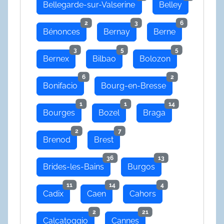
Bellegarde-sur-Valserine
Belley
2
3
6
Bénonces
Bernay
Berne
3
5
5
Bernex
Bilbao
Bolozon
6
2
Bonifacio
Bourg-en-Bresse
1
1
14
Bourges
Bozel
Braga
2
7
Brenod
Brest
36
13
Brides-les-Bains
Burgos
11
14
4
Cadix
Caen
Cahors
2
21
Calcatoggio
Cannes