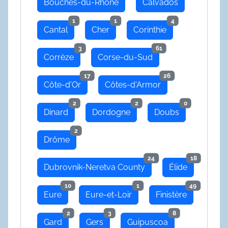
Bouches-du-Rhône
Calvados
1
1
4
Cantal
Cher
Corinthie
3
61
Corrèze
Corse-du-Sud
17
26
Côte-d'Or
Côtes-d'Armor
2
2
0
Dinard
Dordogne
Doubs
2
Drôme
24
18
Dubrovnik-Neretva County
Élide
10
1
49
Eure
Eure-et-Loir
Finistère
2
3
8
Gard
Gers
Guipuscoa