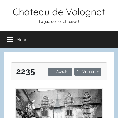
Aller
Château de Volognat
au
contenu
La joie de se retrouver !
Menu
2235
Acheter
Visualiser