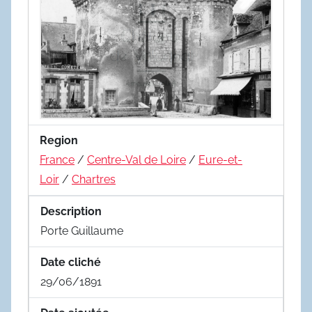
Region
France
/
Centre-Val de Loire
/
Eure-et-
Loir
/
Chartres
Description
Porte Guillaume
Date cliché
29/06/1891