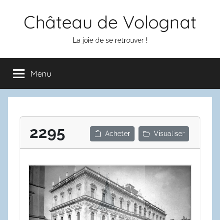
Aller
Château de Volognat
au
contenu
La joie de se retrouver !
Menu
2295
Acheter
Visualiser