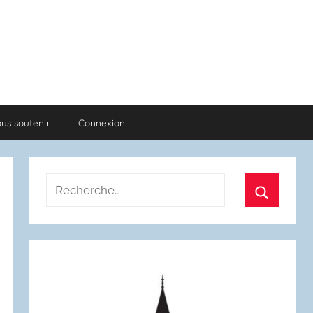
us soutenir
Connexion
Recherche
pour
Recherch
: