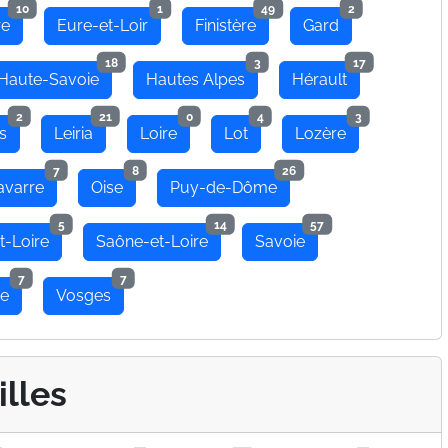
10
1
49
2
re
Eure-et-Loir
Finistère
Gard
18
3
17
Haute-Savoie
Hautes Alpes
Hérault
2
21
0
4
3
s
Leiria
Loire
Lot
Lozère
7
8
26
avarre
Oise
Puy-de-Dôme
5
14
57
t-Loire
Saône-et-Loire
Savoie
7
7
se
Vosges
illes