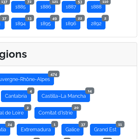
137
72
121
53
110
4
1885
1886
1887
1888
37
13
49
22
2
3
1894
1895
1896
2892
gions
474
uvergne-Rhône-Alpes
4
14
Cantabria
Castilla–La Mancha
2
20
al de Loire
Comitat d'Istrie
24
1
37
11
tia
Extremadura
Galice
Grand Est