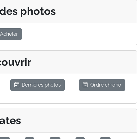
 des photos
Acheter
ouvrir
Dernières photos
Ordre chrono
ates