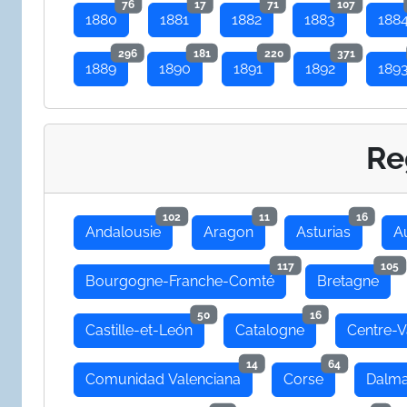
76
17
71
107
1880
1881
1882
1883
188
296
181
220
371
1889
1890
1891
1892
189
Re
102
11
16
Andalousie
Aragon
Asturias
A
117
105
Bourgogne-Franche-Comté
Bretagne
50
16
Castille-et-León
Catalogne
Centre-V
14
64
Comunidad Valenciana
Corse
Dalma