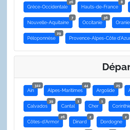
26
8
Grèce-Occidentale
Hauts-de-France
7
36
Nouvelle-Aquitaine
Occitanie
Oranie
29
Péloponnèse
Provence-Alpes-Côte d'Azu
Dépa
322
44
25
Ain
Alpes-Maritimes
Argolide
39
1
1
Calvados
Cantal
Cher
Corinthi
26
2
2
Côtes-d'Armor
Dinard
Dordogne