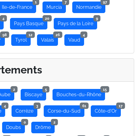
1
7
97
Ile-de-France
Murcia
Normandie
4
20
9
Pays Basque
Pays de la Loire
98
12
26
4
r
Tyrol
Valais
Vaud
rtements
2
5
15
Aube
Biscaye
Bouches-du-Rhône
4
3
61
17
e
Corrèze
Corse-du-Sud
Côte-d'Or
0
2
Doubs
Drôme