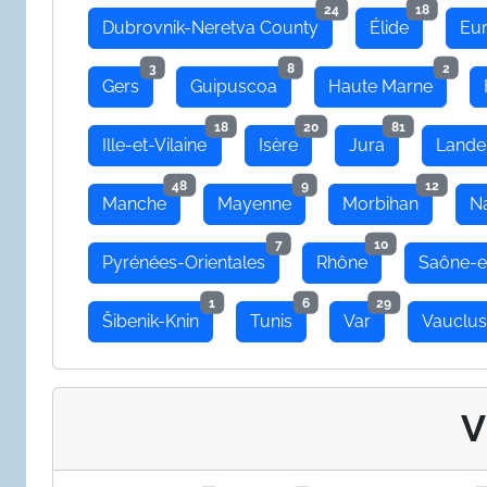
24
18
Dubrovnik-Neretva County
Élide
Eu
3
8
2
Gers
Guipuscoa
Haute Marne
18
20
81
Ille-et-Vilaine
Isère
Jura
Lande
48
9
12
Manche
Mayenne
Morbihan
N
7
10
Pyrénées-Orientales
Rhône
Saône-e
1
6
29
Šibenik-Knin
Tunis
Var
Vauclu
V