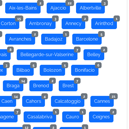
2
22
3
Aix-les-Bains
Ajaccio
Albertville
15
3
2
1
 Corton
Ambronay
Annecy
Arinthod
2
1
5
Avranches
Badajoz
Barcelone
8
7
2
ais
Bellegarde-sur-Valserine
Belley
3
5
5
6
ex
Bilbao
Bolozon
Bonifacio
14
2
7
Braga
Brenod
Brest
14
4
2
21
Caen
Cahors
Calcatoggio
Cannes
7
1
1
2
hagene
Casalabriva
Cauro
Ceignes
12
2
1