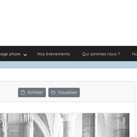
nage phare
Nos évènements
Qui sommes nous ?
No
Acheter
Visualiser