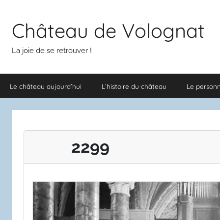
Aller
au
Château de Volognat
contenu
La joie de se retrouver !
Le château aujourd’hui
L’histoire du château
Le person
2299