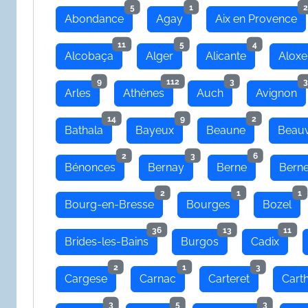
5
1
2
Abondance
Agay
Aix en Provence
11
5
4
Alcobaça
Alger
Alicante
Aloxe
9
112
3
3
Arles
Athènes
Auch
Avignon
14
9
2
Bathala
Bayeux
Beaune
Beauv
2
3
6
Bénonces
Bernay
Berne
Bern
2
1
1
Bourg-en-Bresse
Bourges
Bozel
36
13
11
Brides-les-Bains
Burgos
Cadix
2
1
3
Cargese
Carnac
Carteret
Cart
3
5
3