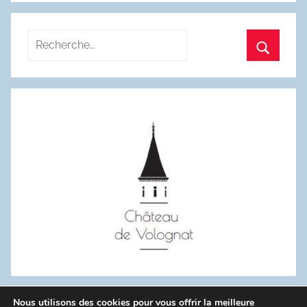
Recherche
pour
Recherc
:
Nous utilisons des cookies pour vous offrir la meilleure