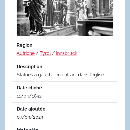
Region
Autriche
/
Tyrol
/
Innsbruck
Description
Statues à gauche en entrant dans l'église
Date cliché
11/04/1892
Date ajoutée
07/03/2023