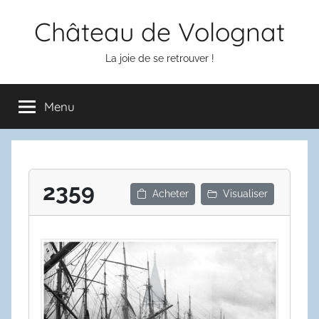
Aller
Château de Volognat
au
contenu
La joie de se retrouver !
Menu
2359
Acheter
Visualiser