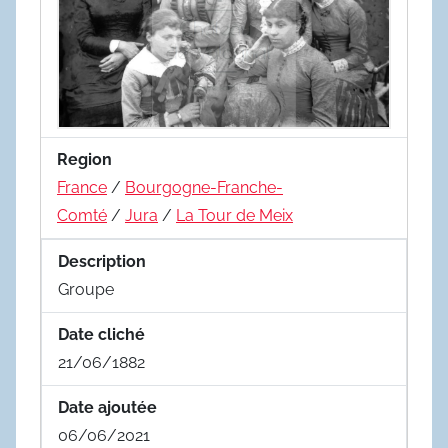
Region
France
/
Bourgogne-Franche-
Comté
/
Jura
/
La Tour de Meix
Description
Groupe
Date cliché
21/06/1882
Date ajoutée
06/06/2021