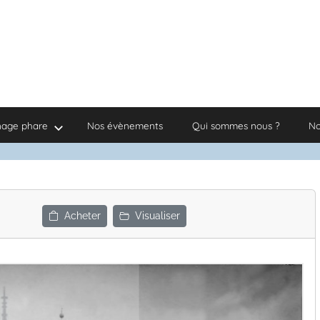
nage phare
Nos évènements
Qui sommes nous ?
No
Acheter
Visualiser