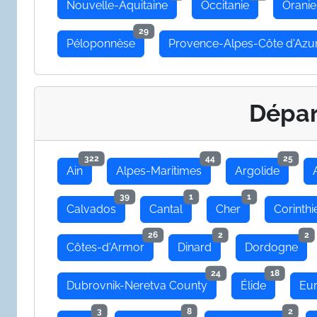
Nouvelle-Aquitaine
Occitanie
Oranie
29
Péloponnèse
Provence-Alpes-Côte d'Azu
Dépa
322
44
25
Ain
Alpes-Maritimes
Argolide
39
1
1
Calvados
Cantal
Cher
Corinthi
26
2
2
Côtes-d'Armor
Dinard
Dordogne
24
18
Dubrovnik-Neretva County
Élide
Eu
3
8
2