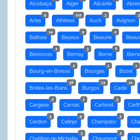
Alcobaça
Alger
Alicante
Aloxe
9
112
3
3
Arles
Athènes
Auch
Avignon
14
9
2
Bathala
Bayeux
Beaune
Beauv
2
3
6
Bénonces
Bernay
Berne
Bern
2
1
1
Bourg-en-Bresse
Bourges
Bozel
36
13
11
Brides-les-Bains
Burgos
Cadix
2
1
3
Cargese
Carnac
Carteret
Cart
3
5
3
Cerdon
Cetinje
Champdor
Cha
3
2
Chatillon de Michaille
Chaumont
Che