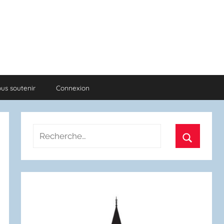
us soutenir
Connexion
Recherche
pour
Recherch
: