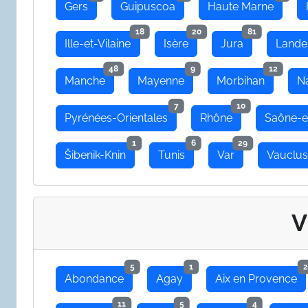
Gers
Guipuscoa
Haute Marne
18
20
81
Ille-et-Vilaine
Isère
Jura
Lande
48
9
12
Manche
Mayenne
Morbihan
N
7
10
Pyrénées-Orientales
Rhône
Saône-e
1
6
29
Šibenik-Knin
Tunis
Var
Vauclu
V
5
1
2
Abondance
Agay
Aix en Provence
11
5
4