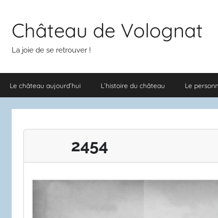
Aller
au
Château de Volognat
contenu
La joie de se retrouver !
Le château aujourd’hui
L’histoire du château
Le person
2454