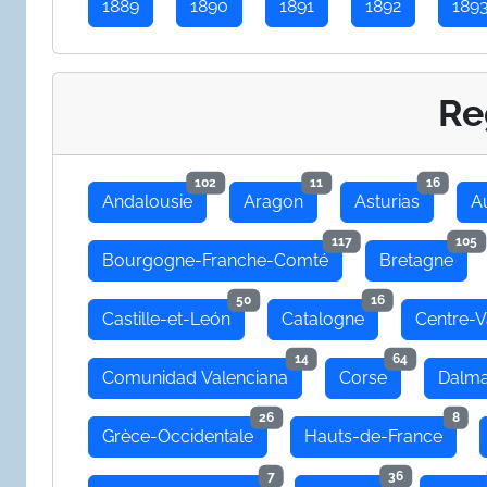
1889
1890
1891
1892
189
Re
102
11
16
Andalousie
Aragon
Asturias
A
117
105
Bourgogne-Franche-Comté
Bretagne
50
16
Castille-et-León
Catalogne
Centre-V
14
64
Comunidad Valenciana
Corse
Dalma
26
8
Grèce-Occidentale
Hauts-de-France
7
36