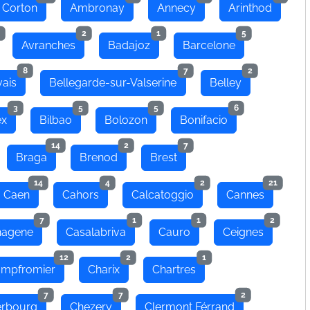
 Corton
Ambronay
Annecy
Arinthod
2
1
5
Avranches
Badajoz
Barcelone
8
7
2
ais
Bellegarde-sur-Valserine
Belley
3
5
5
6
ex
Bilbao
Bolozon
Bonifacio
14
2
7
Braga
Brenod
Brest
14
4
2
21
Caen
Cahors
Calcatoggio
Cannes
7
1
1
2
hagene
Casalabriva
Cauro
Ceignes
12
2
1
mpfromier
Charix
Chartres
7
7
2
rbourg
Chezery
Clermont Férrand