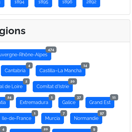
3
1894
1895
1896
2892
gions
474
uvergne-Rhône-Alpes
4
14
Cantabria
Castilla–La Mancha
2
20
al de Loire
Comitat d'Istrie
24
1
37
11
tia
Extremadura
Galice
Grand Est
1
7
97
Ile-de-France
Murcia
Normandie
4
20
9