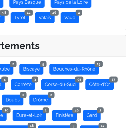
Pays Basque
Pays de la Loire
98
12
26
4
r
Tyrol
Valais
Vaud
rtements
2
5
15
Aube
Biscaye
Bouches-du-Rhône
4
3
61
17
e
Corrèze
Corse-du-Sud
Côte-d'Or
0
2
Doubs
Drôme
10
1
49
2
re
Eure-et-Loir
Finistère
Gard
18
3
17