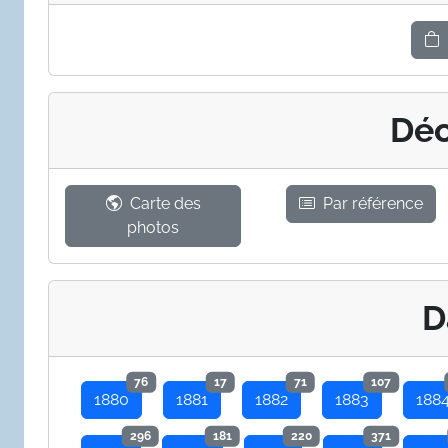
Déc
Carte des
Par référence
photos
D
76
17
71
107
1880
1881
1882
1883
188
296
181
220
371