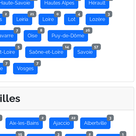
Haute-Savoie
Hautes Alpes
Hérault
2
21
0
4
3
s
Leiria
Loire
Lot
Lozère
7
8
26
avarre
Oise
Puy-de-Dôme
5
14
57
t-Loire
Saône-et-Loire
Savoie
7
7
se
Vosges
illes
2
22
3
Aix-les-Bains
Ajaccio
Albertville
15
3
2
1