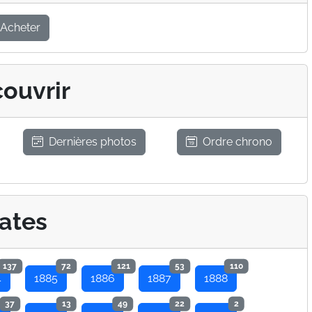
Acheter
ouvrir
Dernières photos
Ordre chrono
ates
137
72
121
53
110
4
1885
1886
1887
1888
37
13
49
22
2