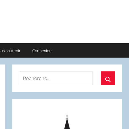
us soutenir
Connexion
Recherche
pour
Recherch
: