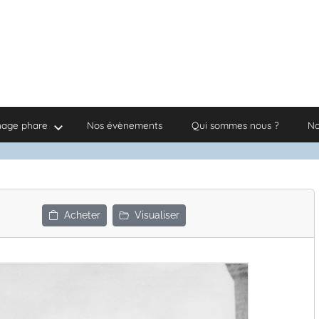
nage phare
Nos évènements
Qui sommes nous ?
No
Acheter
Visualiser