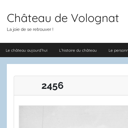
Aller
au
Château de Volognat
contenu
La joie de se retrouver !
Le château aujourd’hui
L’histoire du château
Le person
2456