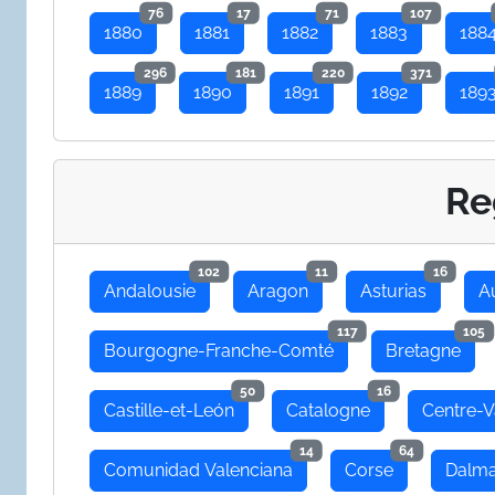
76
17
71
107
1880
1881
1882
1883
188
296
181
220
371
1889
1890
1891
1892
189
Re
102
11
16
Andalousie
Aragon
Asturias
A
117
105
Bourgogne-Franche-Comté
Bretagne
50
16
Castille-et-León
Catalogne
Centre-V
14
64
Comunidad Valenciana
Corse
Dalma