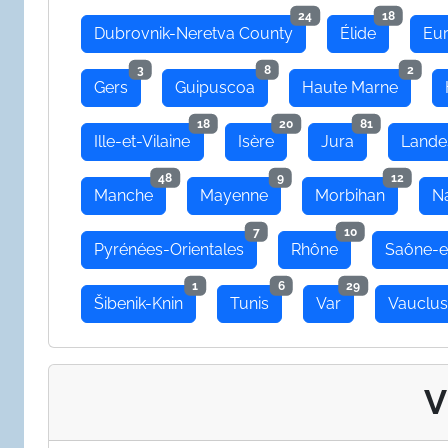
24
18
Dubrovnik-Neretva County
Élide
Eu
3
8
2
Gers
Guipuscoa
Haute Marne
18
20
81
Ille-et-Vilaine
Isère
Jura
Lande
48
9
12
Manche
Mayenne
Morbihan
N
7
10
Pyrénées-Orientales
Rhône
Saône-e
1
6
29
Šibenik-Knin
Tunis
Var
Vauclu
V