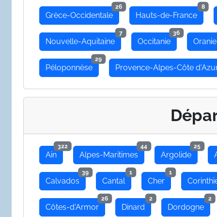
26
8
Grèce-Occidentale
Hauts-de-France
7
36
Nouvelle-Aquitaine
Occitanie
Oranie
29
Péloponnèse
Provence-Alpes-Côte d'Azu
Dépa
322
44
25
Ain
Alpes-Maritimes
Argolide
39
1
1
Calvados
Cantal
Cher
Corinthi
26
2
2
Côtes-d'Armor
Dinard
Dordogne