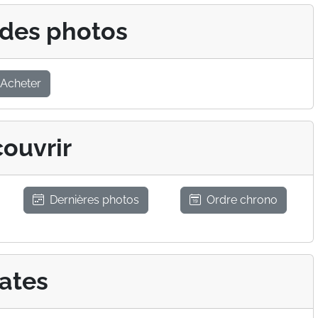
 des photos
Acheter
ouvrir
Dernières photos
Ordre chrono
ates