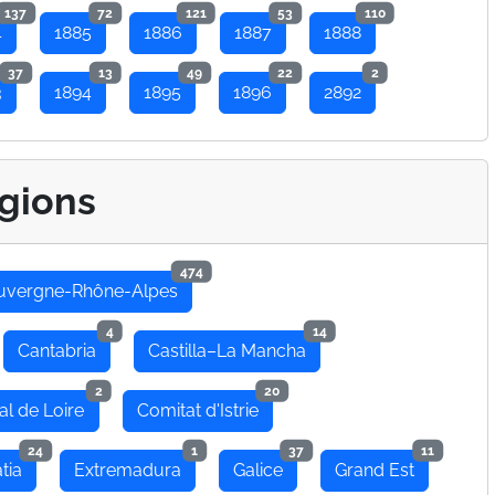
137
72
121
53
110
4
1885
1886
1887
1888
37
13
49
22
2
3
1894
1895
1896
2892
gions
474
uvergne-Rhône-Alpes
4
14
Cantabria
Castilla–La Mancha
2
20
al de Loire
Comitat d'Istrie
24
1
37
11
tia
Extremadura
Galice
Grand Est