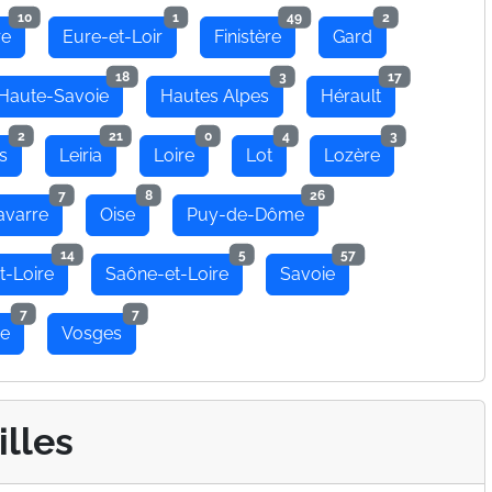
10
1
49
2
re
Eure-et-Loir
Finistère
Gard
18
3
17
Haute-Savoie
Hautes Alpes
Hérault
2
21
0
4
3
s
Leiria
Loire
Lot
Lozère
7
8
26
avarre
Oise
Puy-de-Dôme
14
5
57
t-Loire
Saône-et-Loire
Savoie
7
7
se
Vosges
illes