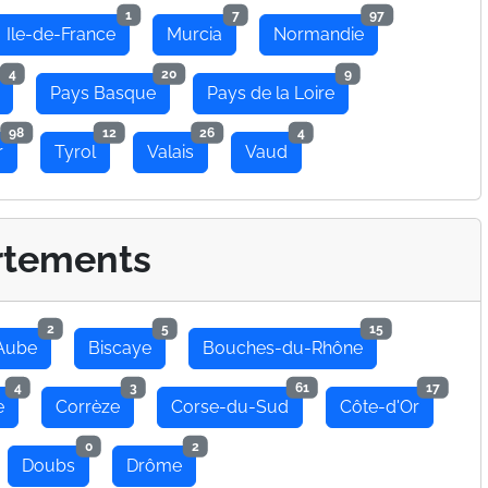
1
7
97
Ile-de-France
Murcia
Normandie
4
20
9
Pays Basque
Pays de la Loire
98
12
26
4
r
Tyrol
Valais
Vaud
rtements
2
5
15
Aube
Biscaye
Bouches-du-Rhône
4
3
61
17
e
Corrèze
Corse-du-Sud
Côte-d'Or
0
2
Doubs
Drôme