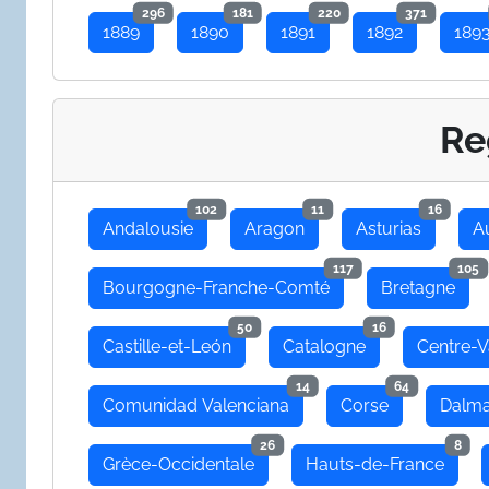
296
181
220
371
1889
1890
1891
1892
189
Re
102
11
16
Andalousie
Aragon
Asturias
A
117
105
Bourgogne-Franche-Comté
Bretagne
50
16
Castille-et-León
Catalogne
Centre-V
14
64
Comunidad Valenciana
Corse
Dalma
26
8
Grèce-Occidentale
Hauts-de-France