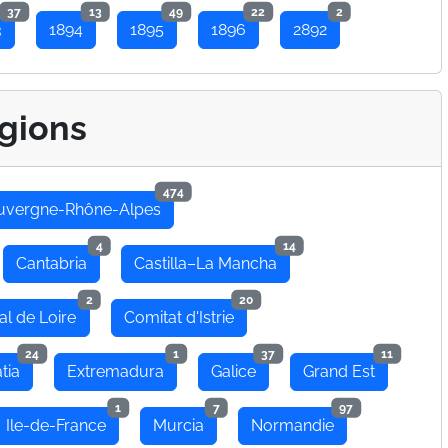
37
13
49
22
2
3
1894
1895
1896
2892
gions
474
uvergne-Rhône-Alpes
4
14
Cantabria
Castilla–La Mancha
2
20
al de Loire
Comitat d'Istrie
24
1
37
11
tia
Extremadura
Galice
Grand Est
1
7
97
Ile-de-France
Murcia
Normandie