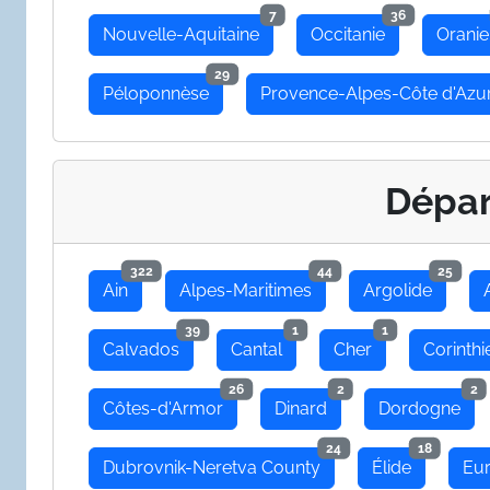
7
36
Nouvelle-Aquitaine
Occitanie
Oranie
29
Péloponnèse
Provence-Alpes-Côte d'Azu
Dépa
322
44
25
Ain
Alpes-Maritimes
Argolide
39
1
1
Calvados
Cantal
Cher
Corinthi
26
2
2
Côtes-d'Armor
Dinard
Dordogne
24
18
Dubrovnik-Neretva County
Élide
Eu