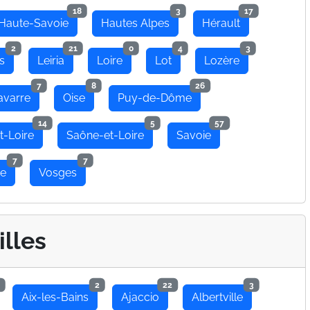
18
3
17
Haute-Savoie
Hautes Alpes
Hérault
2
21
0
4
3
s
Leiria
Loire
Lot
Lozère
7
8
26
avarre
Oise
Puy-de-Dôme
14
5
57
t-Loire
Saône-et-Loire
Savoie
7
7
se
Vosges
illes
2
22
3
Aix-les-Bains
Ajaccio
Albertville