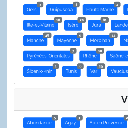
3
8
2
Gers
Guipuscoa
Haute Marne
18
20
81
Ille-et-Vilaine
Isère
Jura
Lande
48
9
12
Manche
Mayenne
Morbihan
N
7
10
Pyrénées-Orientales
Rhône
Saône-e
1
6
29
Šibenik-Knin
Tunis
Var
Vauclu
V
5
1
2
Abondance
Agay
Aix en Provence