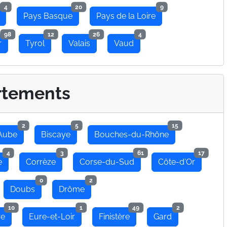
4
20
9
Pays Basque
Pays de la Loire
98
12
26
4
r
Tyrol
Valais
Vaud
rtements
2
5
15
Aube
Biscaye
Bouches-du-Rhône
4
3
61
17
e
Corrèze
Corse-du-Sud
Côte-d'Or
0
2
Doubs
Drôme
10
1
49
2
re
Eure-et-Loir
Finistère
Gard