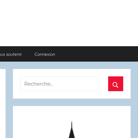
us soutenir
Connexion
Recherche
pour
Recherch
: