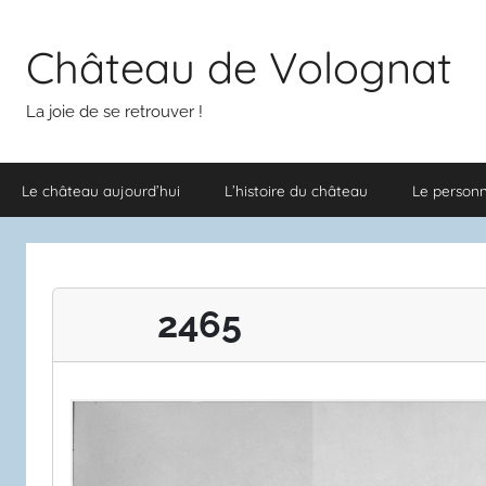
Aller
au
Château de Volognat
contenu
La joie de se retrouver !
Le château aujourd’hui
L’histoire du château
Le person
2465