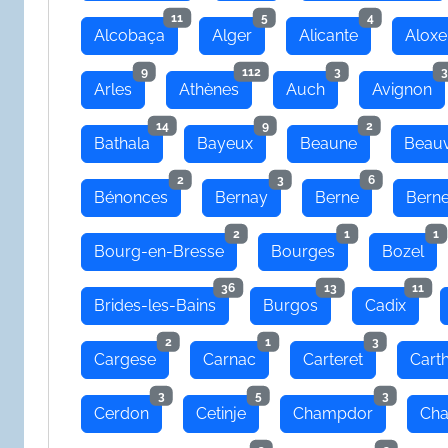
11
5
4
Alcobaça
Alger
Alicante
Aloxe
9
112
3
3
Arles
Athènes
Auch
Avignon
14
9
2
Bathala
Bayeux
Beaune
Beauv
2
3
6
Bénonces
Bernay
Berne
Bern
2
1
1
Bourg-en-Bresse
Bourges
Bozel
36
13
11
Brides-les-Bains
Burgos
Cadix
2
1
3
Cargese
Carnac
Carteret
Cart
3
5
3
Cerdon
Cetinje
Champdor
Cha