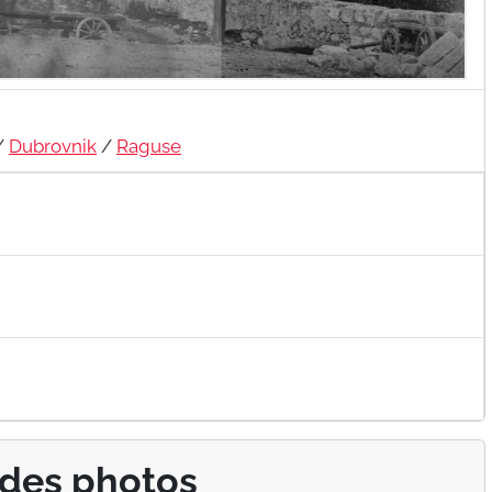
/
Dubrovnik
/
Raguse
 des photos