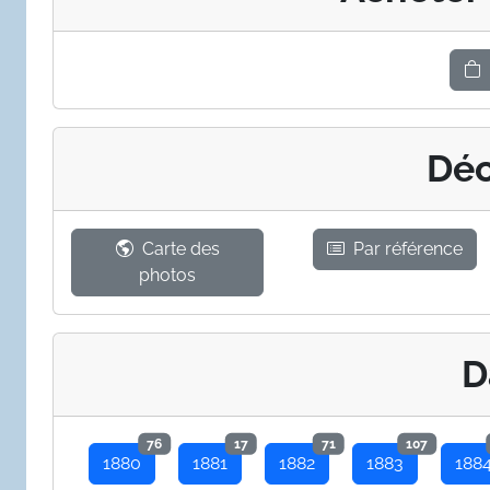
Déc
Carte des
Par référence
photos
D
76
17
71
107
1880
1881
1882
1883
188