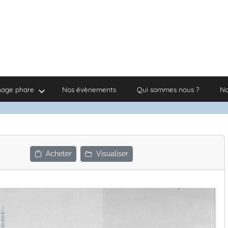
nage phare
Nos évènements
Qui sommes nous ?
No
Acheter
Visualiser