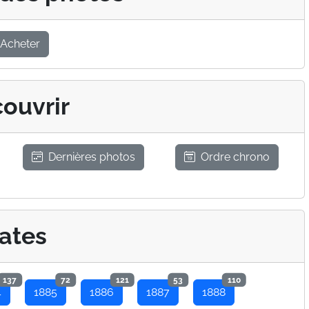
Acheter
ouvrir
Dernières photos
Ordre chrono
ates
137
72
121
53
110
4
1885
1886
1887
1888