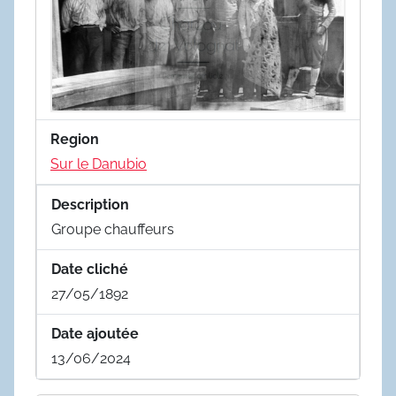
Region
Sur le Danubio
Description
Groupe chauffeurs
Date cliché
27/05/1892
Date ajoutée
13/06/2024