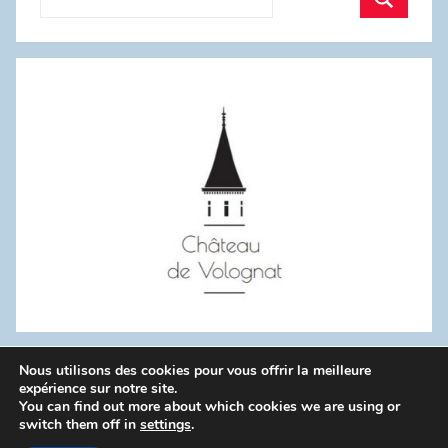
pour
Recherc
:
Nous utilisons des cookies pour vous offrir la meilleure
WordPress Theme: Donovan by ThemeZee.
expérience sur notre site.
You can find out more about which cookies we are using or
switch them off in
settings
.