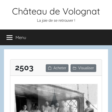
Aller
Château de Volognat
au
contenu
La joie de se retrouver !
Menu
2503
Acheter
Visualiser