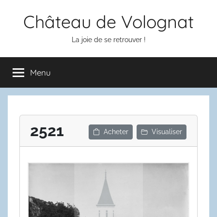
Aller
Château de Volognat
au
contenu
La joie de se retrouver !
Menu
2521
Acheter
Visualiser