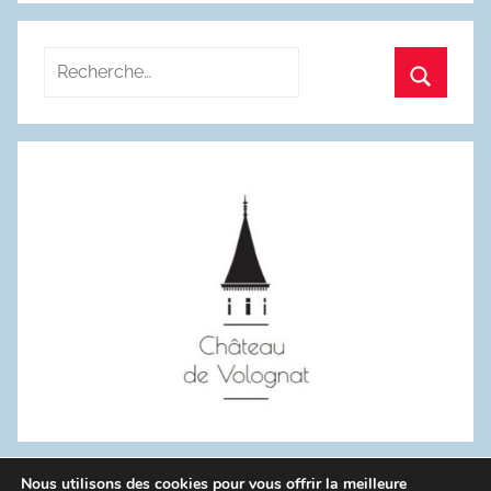
Recherche
pour
Recherc
:
Nous utilisons des cookies pour vous offrir la meilleure