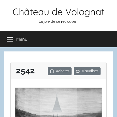
Aller
Château de Volognat
au
contenu
La joie de se retrouver !
Menu
2542
Acheter
Visualiser