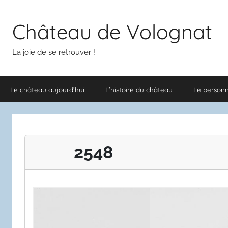
Aller
au
Château de Volognat
contenu
La joie de se retrouver !
Le château aujourd’hui
L’histoire du château
Le person
2548