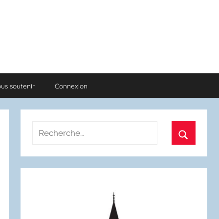
us soutenir
Connexion
Recherche
pour
Recherch
: