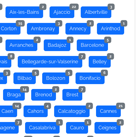
2
22
3
Aix-les-Bains
Ajaccio
Albertville
15
3
2
1
 Corton
Ambronay
Annecy
Arinthod
2
1
5
Avranches
Badajoz
Barcelone
8
7
2
ais
Bellegarde-sur-Valserine
Belley
3
5
5
6
ex
Bilbao
Bolozon
Bonifacio
14
2
7
Braga
Brenod
Brest
14
4
2
21
Caen
Cahors
Calcatoggio
Cannes
7
1
1
2
hagene
Casalabriva
Cauro
Ceignes