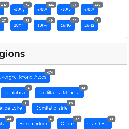
137
72
121
53
110
4
1885
1886
1887
1888
37
13
49
22
2
3
1894
1895
1896
2892
gions
474
uvergne-Rhône-Alpes
4
14
Cantabria
Castilla–La Mancha
2
20
al de Loire
Comitat d'Istrie
24
1
37
11
tia
Extremadura
Galice
Grand Est