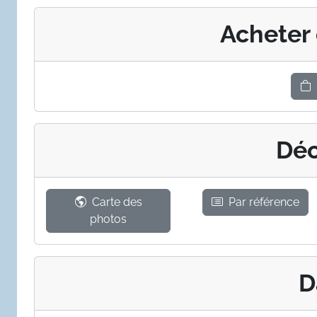
Acheter
Déc
Carte des
Par référence
photos
D