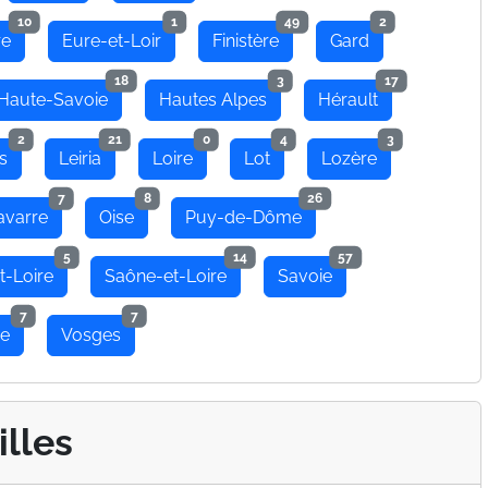
10
1
49
2
re
Eure-et-Loir
Finistère
Gard
18
3
17
Haute-Savoie
Hautes Alpes
Hérault
2
21
0
4
3
s
Leiria
Loire
Lot
Lozère
7
8
26
avarre
Oise
Puy-de-Dôme
5
14
57
t-Loire
Saône-et-Loire
Savoie
7
7
se
Vosges
illes