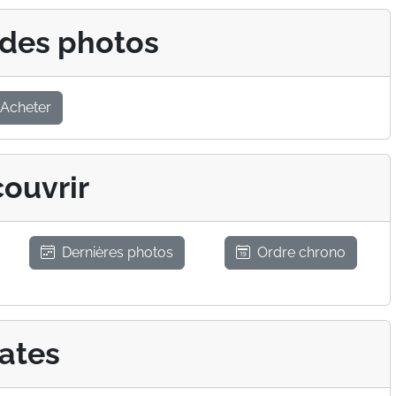
 des photos
Acheter
ouvrir
Dernières photos
Ordre chrono
ates