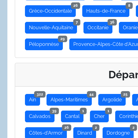
26
8
Grèce-Occidentale
Hauts-de-France
7
36
Nouvelle-Aquitaine
Occitanie
Oranie
29
Péloponnèse
Provence-Alpes-Côte d'Azu
Dépa
322
44
25
Ain
Alpes-Maritimes
Argolide
39
1
1
Calvados
Cantal
Cher
Corinthi
26
2
2
Côtes-d'Armor
Dinard
Dordogne