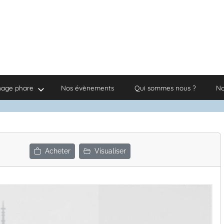
nage phare
Nos évènements
Qui sommes nous ?
No
Acheter
Visualiser