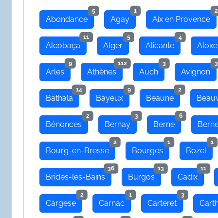
5
1
2
Abondance
Agay
Aix en Provence
11
5
4
Alcobaça
Alger
Alicante
Aloxe
9
112
3
3
Arles
Athènes
Auch
Avignon
14
9
2
Bathala
Bayeux
Beaune
Beauv
2
3
6
Bénonces
Bernay
Berne
Bern
2
1
1
Bourg-en-Bresse
Bourges
Bozel
36
13
11
Brides-les-Bains
Burgos
Cadix
2
1
3
Cargese
Carnac
Carteret
Cart