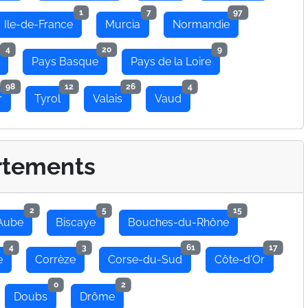
1
7
97
Ile-de-France
Murcia
Normandie
4
20
9
Pays Basque
Pays de la Loire
98
12
26
4
r
Tyrol
Valais
Vaud
rtements
2
5
15
Aube
Biscaye
Bouches-du-Rhône
4
3
61
17
e
Corrèze
Corse-du-Sud
Côte-d'Or
0
2
Doubs
Drôme