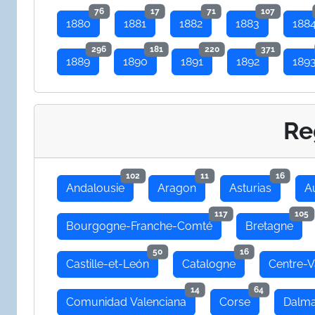
76
17
71
107
1880
1881
1882
1883
188
296
181
220
371
1889
1890
1891
1892
189
Re
102
11
16
Andalousie
Aragon
Asturias
A
117
105
Bourgogne-Franche-Comté
Bretagne
50
16
Castille-et-León
Catalogne
Centre-V
14
64
Comunidad Valenciana
Corse
Dalma