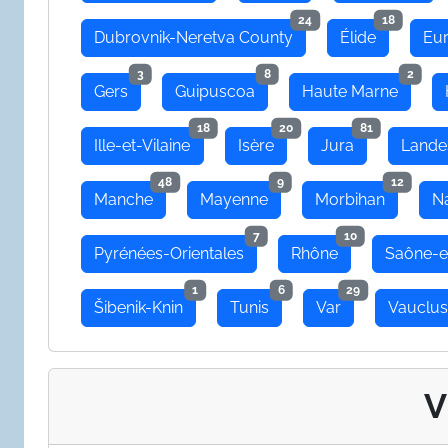
24
18
Dubrovnik-Neretva County
Élide
Eu
3
8
2
Gers
Guipuscoa
Haute Marne
18
20
81
Ille-et-Vilaine
Isère
Jura
Lande
48
9
12
Manche
Mayenne
Morbihan
N
7
10
Pyrénées-Orientales
Rhône
Saône-e
1
6
29
Šibenik-Knin
Tunis
Var
Vauclu
V