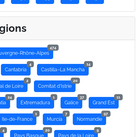
gions
474
uvergne-Rhône-Alpes
4
14
Cantabria
Castilla–La Mancha
2
20
al de Loire
Comitat d'Istrie
24
1
37
11
tia
Extremadura
Galice
Grand Est
1
7
97
Ile-de-France
Murcia
Normandie
4
20
9
Pays Basque
Pays de la Loire