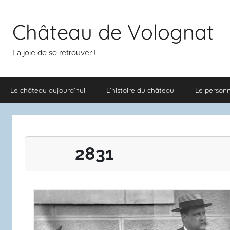
Aller
au
Château de Volognat
contenu
La joie de se retrouver !
Le château aujourd’hui
L’histoire du château
Le person
2831