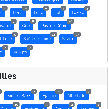
2
21
0
4
3
s
Leiria
Loire
Lot
Lozère
7
8
26
avarre
Oise
Puy-de-Dôme
5
14
57
t-Loire
Saône-et-Loire
Savoie
7
7
se
Vosges
illes
2
22
3
Aix-les-Bains
Ajaccio
Albertville
15
3
2
1
 Corton
Ambronay
Annecy
Arinthod