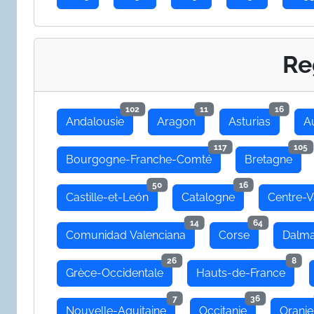
Re
102
11
16
Andalousie
Aragon
Asturias
A
117
105
Bourgogne-Franche-Comté
Bretagne
50
16
Castille-et-León
Catalogne
Centre-V
14
64
Comunidad Valenciana
Corse
Dalma
26
8
Grèce-Occidentale
Hauts-de-France
7
36
Nouvelle-Aquitaine
Occitanie
Oranie