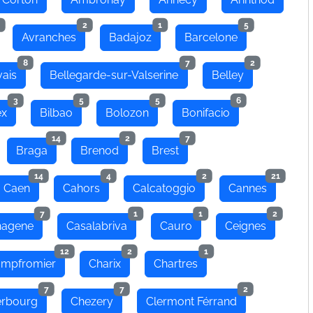
2
1
5
Avranches
Badajoz
Barcelone
8
7
2
ais
Bellegarde-sur-Valserine
Belley
3
5
5
6
ex
Bilbao
Bolozon
Bonifacio
14
2
7
Braga
Brenod
Brest
14
4
2
21
Caen
Cahors
Calcatoggio
Cannes
7
1
1
2
hagene
Casalabriva
Cauro
Ceignes
12
2
1
mpfromier
Charix
Chartres
7
7
2
rbourg
Chezery
Clermont Férrand