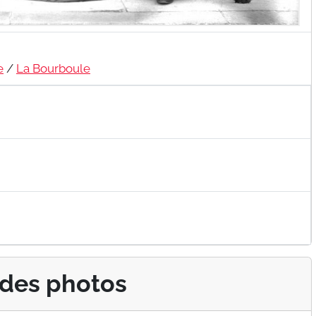
e
/
La Bourboule
 des photos