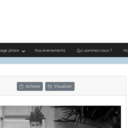
nage phare
Nos évènements
Qui sommes nous ?
No
Acheter
Visualiser