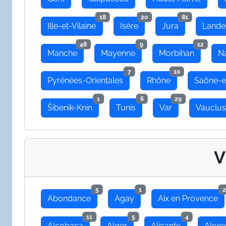
18
20
81
Ille-et-Vilaine
Isère
Jura
Lande
48
9
12
Manche
Mayenne
Morbihan
N
7
10
Pyrénées-Orientales
Rhône
Saône-e
1
6
29
Šibenik-Knin
Tunis
Var
Vauclu
V
5
1
2
Abondance
Agay
Aix en Provence
11
5
4
Alcobaça
Alger
Alicante
Aloxe