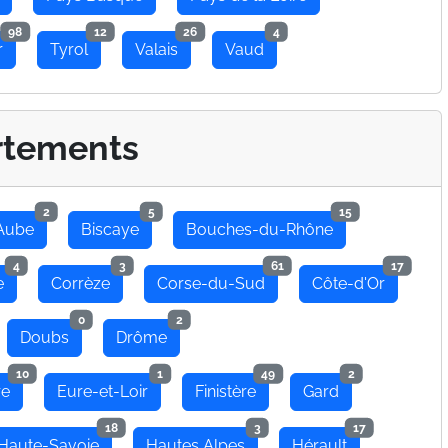
98
12
26
4
r
Tyrol
Valais
Vaud
rtements
2
5
15
Aube
Biscaye
Bouches-du-Rhône
4
3
61
17
e
Corrèze
Corse-du-Sud
Côte-d'Or
0
2
Doubs
Drôme
10
1
49
2
re
Eure-et-Loir
Finistère
Gard
18
3
17
Haute-Savoie
Hautes Alpes
Hérault