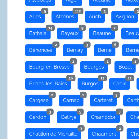
9
112
3
3
Arles
Athènes
Auch
Avignon
14
9
2
Bathala
Bayeux
Beaune
Beauv
2
3
6
Bénonces
Bernay
Berne
Bern
2
1
1
Bourg-en-Bresse
Bourges
Bozel
36
13
11
Brides-les-Bains
Burgos
Cadix
2
1
3
Cargese
Carnac
Carteret
Cart
3
5
3
Cerdon
Cetinje
Champdor
Cha
3
2
Chatillon de Michaille
Chaumont
Che