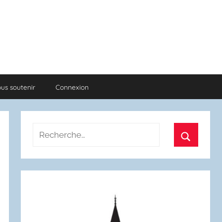
us soutenir
Connexion
Recherche
pour
Recherch
: