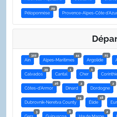
29
Péloponnèse
Provence-Alpes-Côte d'Azu
Dépa
322
44
25
Ain
Alpes-Maritimes
Argolide
39
1
1
Calvados
Cantal
Cher
Corinthi
26
2
2
Côtes-d'Armor
Dinard
Dordogne
24
18
Dubrovnik-Neretva County
Élide
Eu
3
8
2
Gers
Guipuscoa
Haute Marne