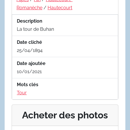
Romanèche
/
Hautecourt
Description
La tour de Buhan
Date cliché
25/04/1894
Date ajoutée
10/01/2021
Mots clés
Tour
Acheter des photos