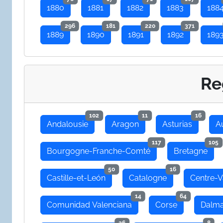
1880
1881
1882
1883
188
296
181
220
371
1889
1890
1891
1892
189
Re
102
11
16
Andalousie
Aragon
Asturias
A
117
105
Bourgogne-Franche-Comté
Bretagne
50
16
Castille-et-León
Catalogne
Centre-V
14
64
Comunidad Valenciana
Corse
Dalma