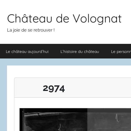
Aller
au
Château de Volognat
contenu
La joie de se retrouver !
Le château aujourd’hui
L’histoire du château
Le person
2974