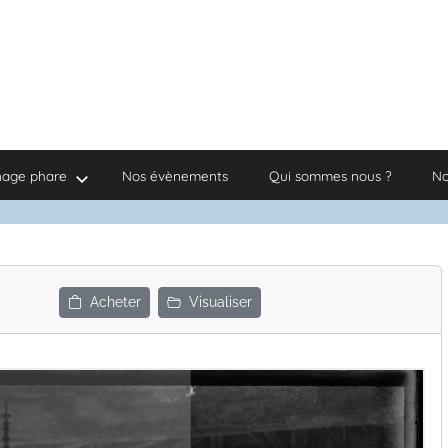
nage phare
Nos évènements
Qui sommes nous ?
No
Acheter
Visualiser