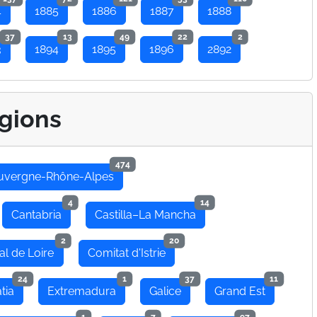
4
1885
1886
1887
1888
37
13
49
22
2
3
1894
1895
1896
2892
gions
474
uvergne-Rhône-Alpes
4
14
Cantabria
Castilla–La Mancha
2
20
al de Loire
Comitat d'Istrie
24
1
37
11
tia
Extremadura
Galice
Grand Est