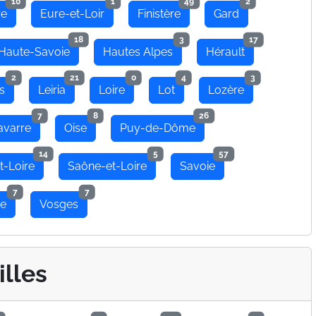
10
1
49
2
re
Eure-et-Loir
Finistère
Gard
18
3
17
Haute-Savoie
Hautes Alpes
Hérault
2
21
0
4
3
s
Leiria
Loire
Lot
Lozère
7
8
26
avarre
Oise
Puy-de-Dôme
14
5
57
t-Loire
Saône-et-Loire
Savoie
7
7
se
Vosges
illes