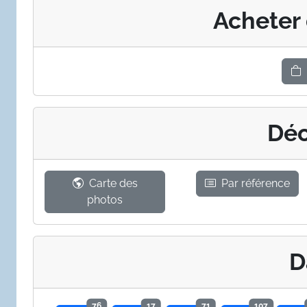
Acheter
Déc
Carte des
Par référence
photos
D
76
17
71
107