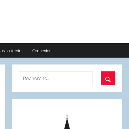
us soutenir
Connexion
Recherche
pour
Recherch
: