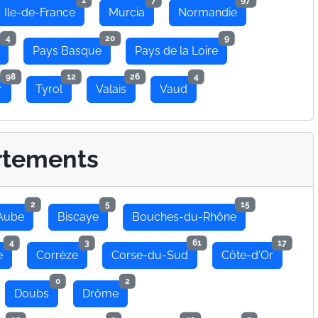
1
7
97
Ile-de-France
Murcia
Normandie
4
20
9
Pays Basque
Pays de la Loire
98
12
26
4
r
Tyrol
Valais
Vaud
rtements
2
5
15
Aube
Biscaye
Bouches-du-Rhône
4
3
61
17
e
Corrèze
Corse-du-Sud
Côte-d'Or
0
2
Doubs
Drôme