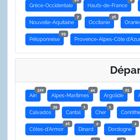
26
8
Grèce-Occidentale
Hauts-de-France
7
36
Nouvelle-Aquitaine
Occitanie
Oranie
29
Péloponnèse
Provence-Alpes-Côte d'Azu
Dépa
322
44
25
Ain
Alpes-Maritimes
Argolide
39
1
1
Calvados
Cantal
Cher
Corinthi
26
2
2
Côtes-d'Armor
Dinard
Dordogne