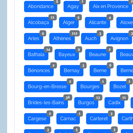
5
1
2
Abondance
Agay
Aix en Provence
11
5
4
Alcobaça
Alger
Alicante
Aloxe
9
112
3
3
Arles
Athènes
Auch
Avignon
14
9
2
Bathala
Bayeux
Beaune
Beauv
2
3
6
Bénonces
Bernay
Berne
Bern
2
1
1
Bourg-en-Bresse
Bourges
Bozel
36
13
11
Brides-les-Bains
Burgos
Cadix
2
1
3
Cargese
Carnac
Carteret
Cart
3
5
3