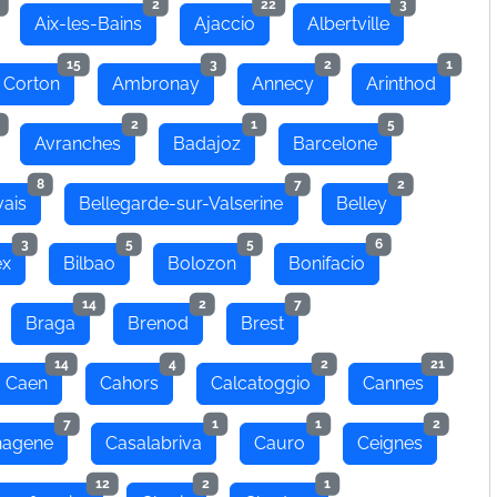
2
22
3
Aix-les-Bains
Ajaccio
Albertville
15
3
2
1
 Corton
Ambronay
Annecy
Arinthod
2
1
5
Avranches
Badajoz
Barcelone
8
7
2
ais
Bellegarde-sur-Valserine
Belley
3
5
5
6
ex
Bilbao
Bolozon
Bonifacio
14
2
7
Braga
Brenod
Brest
14
4
2
21
Caen
Cahors
Calcatoggio
Cannes
7
1
1
2
hagene
Casalabriva
Cauro
Ceignes
12
2
1