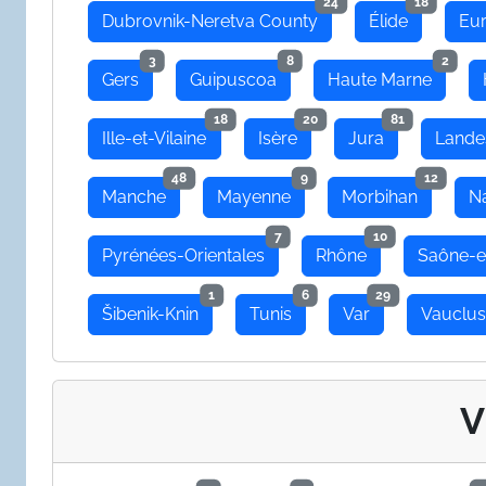
24
18
Dubrovnik-Neretva County
Élide
Eu
3
8
2
Gers
Guipuscoa
Haute Marne
18
20
81
Ille-et-Vilaine
Isère
Jura
Lande
48
9
12
Manche
Mayenne
Morbihan
N
7
10
Pyrénées-Orientales
Rhône
Saône-e
1
6
29
Šibenik-Knin
Tunis
Var
Vauclu
V