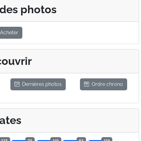
 des photos
Acheter
ouvrir
Dernières photos
Ordre chrono
ates
137
72
121
53
110