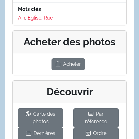
Mots clés
Ain
,
Eglise
,
Rue
Acheter des photos
Acheter
Découvrir
Carte des
Par
photos
référence
Dernières
Ordre