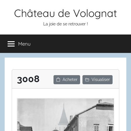
Aller
Château de Volognat
au
contenu
La joie de se retrouver !
Menu
3008
Acheter
Visualiser